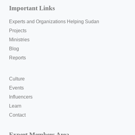
Important Links
Experts and Organizations Helping Sudan
Projects
Ministries
Blog
Reports
Culture
Events
Influencers
Learn
Contact
Expert Members Area