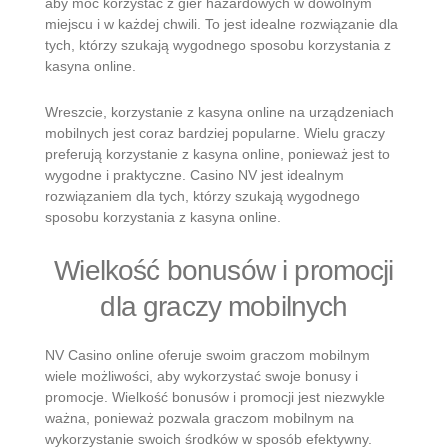
aby móc korzystać z gier hazardowych w dowolnym
miejscu i w każdej chwili. To jest idealne rozwiązanie dla
tych, którzy szukają wygodnego sposobu korzystania z
kasyna online.
Wreszcie, korzystanie z kasyna online na urządzeniach
mobilnych jest coraz bardziej popularne. Wielu graczy
preferują korzystanie z kasyna online, ponieważ jest to
wygodne i praktyczne. Casino NV jest idealnym
rozwiązaniem dla tych, którzy szukają wygodnego
sposobu korzystania z kasyna online.
Wielkość bonusów i promocji
dla graczy mobilnych
NV Casino online oferuje swoim graczom mobilnym
wiele możliwości, aby wykorzystać swoje bonusy i
promocje. Wielkość bonusów i promocji jest niezwykle
ważna, ponieważ pozwala graczom mobilnym na
wykorzystanie swoich środków w sposób efektywny.