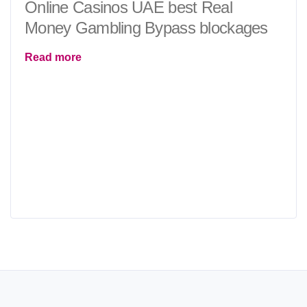
Online Casinos UAE best Real
Money Gambling Bypass blockages
Read more