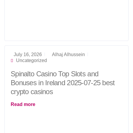
July 16, 2026
Alhaj Alhussein
Uncategorized
Spinalto Casino Top Slots and
Bonuses in Ireland 2025-07-25 best
crypto casinos
Read more