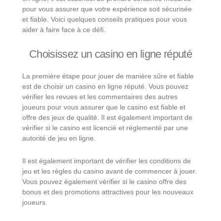
pour vous assurer que votre expérience soit sécurisée
et fiable. Voici quelques conseils pratiques pour vous
aider à faire face à ce défi.
Choisissez un casino en ligne réputé
La première étape pour jouer de manière sûre et fiable
est de choisir un casino en ligne réputé. Vous pouvez
vérifier les revues et les commentaires des autres
joueurs pour vous assurer que le casino est fiable et
offre des jeux de qualité. Il est également important de
vérifier si le casino est licencié et réglementé par une
autorité de jeu en ligne.
Il est également important de vérifier les conditions de
jeu et les règles du casino avant de commencer à jouer.
Vous pouvez également vérifier si le casino offre des
bonus et des promotions attractives pour les nouveaux
joueurs.