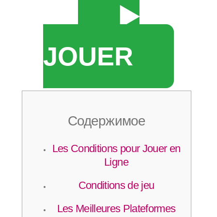
▶️
JOUER
Содержимое
Les Conditions pour Jouer en
Ligne
Conditions de jeu
Les Meilleures Plateformes