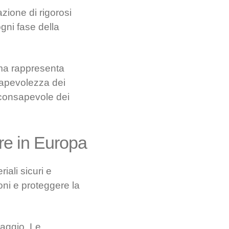
zione di rigorosi
gni fase della
 ma rappresenta
sapevolezza dei
a consapevole dei
are in Europa
iali sicuri e
ioni e proteggere la
laggio. Le