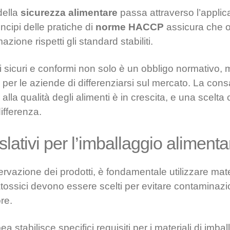
della
sicurezza alimentare
passa attraverso l’applica
rincipi delle pratiche di
norme HACCP
assicura che o
zione rispetti gli standard stabiliti.
gi sicuri e conformi non solo è un obbligo normativo,
per le aziende di differenziarsi sul mercato. La con
alla qualità degli alimenti è in crescita, e una scelt
differenza.
islativi per l’imballaggio aliment
rvazione dei prodotti, è fondamentale utilizzare mater
li atossici devono essere scelti per evitare contaminaz
re.
a stabilisce specifici requisiti per i materiali di imbal