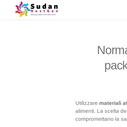
Normat
pack
Utilizzare
materiali a
alimenti. La scelta d
compromettano la sal