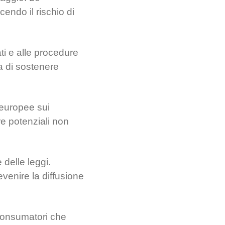
endo il rischio di
ati e alle procedure
a di sostenere
 europee sui
are potenziali non
delle leggi.
evenire la diffusione
i consumatori che