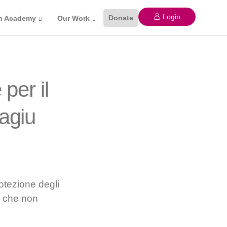
Login
Donate
n Academy
Our Work
per il
agiu
otezione degli
i che non