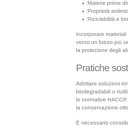
Materie prime dis
Proprietà antimi
Riciclabilità e bi
Incorporare material
verso un futuro più si
la protezione degli a
Pratiche sost
Adottare soluzioni inn
biodegradabili o riutil
le normative HACCP. 
la conservazione otti
È necessario consider