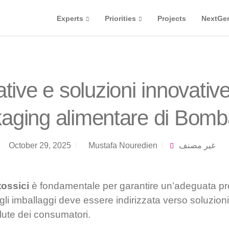
Experts
Priorities
Projects
NextGe
ive e soluzioni innovative 
aging alimentare di Bomb
October 29, 2025
Mustafa Nouredien
غير مصنف
tossici
è fondamentale per garantire un’adeguata pr
egli imballaggi deve essere indirizzata verso soluzion
ute dei consumatori.