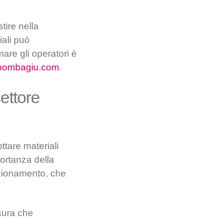
tire nella
iali può
are gli operatori è
bombagiu.com
.
ettore
ttare materiali
portanza della
fezionamento, che
isura che