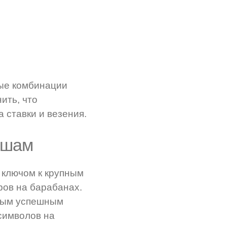
ые комбинации
ить, что
 ставки и везения.
рышам
 ключом к крупным
ров на барабанах.
ждым успешным
символов на