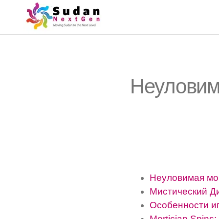
Неуловима
Неуловимая мон
Мистический Д
Особенности иг
Mortician Spin