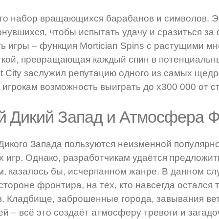
сто набор вращающихся барабанов и символов. Э
нувшихся, чтобы испытать удачу и сразиться за 
ь игры – функция Mortician Spins с растущими м
кой, превращающая каждый спин в потенциальны
it City заслужил репутацию одного из самых щедр
 игрокам возможность выиграть до x300 000 от ст
й Дикий Запад и Атмосфера 
Дикого Запада пользуются неизменной популярн
 игр. Однако, разработчикам удаётся предложить
м, казалось бы, исчерпанном жанре. В данном сл
стороне фронтира, на тех, кто навсегда остался 
. Кладбище, заброшенные города, завывания ве
ей – всё это создаёт атмосферу тревоги и загадо