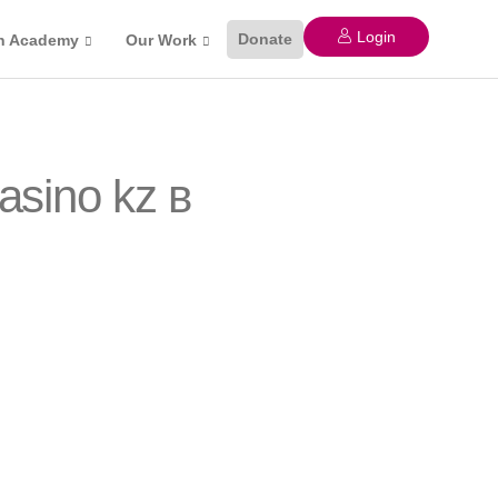
Login
Donate
n Academy
Our Work
sino kz в