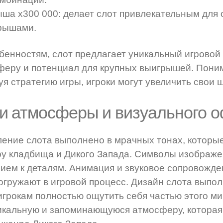
ша x300 000: делает слот привлекательным для 
рышами.
бенностям, слот предлагает уникальный игровой
сферу и потенциал для крупных выигрышей. Пони
я стратегию игры, игроки могут увеличить свои 
и атмосферы и визуального 
ение слота выполнено в мрачных тонах, которы
у кладбища и Дикого Запада. Символы изображе
нием к деталям. Анимация и звуковое сопровожд
огружают в игровой процесс. Дизайн слота выпол
игрокам полностью ощутить себя частью этого м
икальную и запоминающуюся атмосферу, которая 