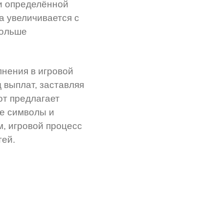
ии определённой
а увеличивается с
больше
лнения в игровой
 выплат, заставляя
от предлагает
ие символы и
, игровой процесс
тей.