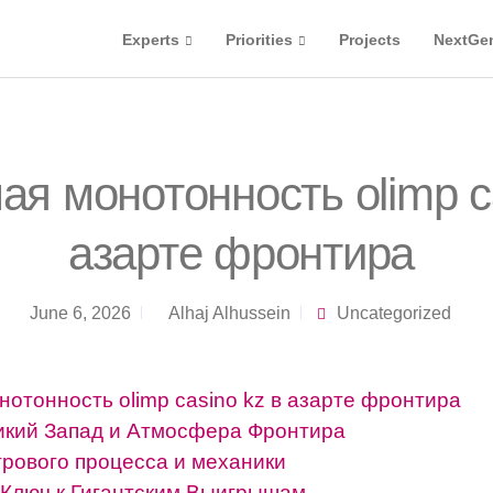
Experts
Priorities
Projects
NextGe
я монотонность olimp ca
азарте фронтира
June 6, 2026
Alhaj Alhussein
Uncategorized
отонность olimp casino kz в азарте фронтира
икий Запад и Атмосфера Фронтира
рового процесса и механики
s: Ключ к Гигантским Выигрышам