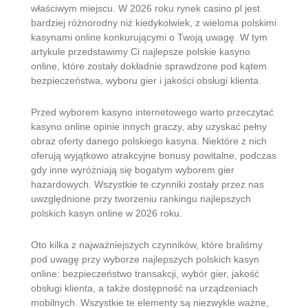
właściwym miejscu. W 2026 roku rynek casino pl jest
bardziej różnorodny niż kiedykolwiek, z wieloma polskimi
kasynami online konkurującymi o Twoją uwagę. W tym
artykule przedstawimy Ci najlepsze polskie kasyno
online, które zostały dokładnie sprawdzone pod kątem
bezpieczeństwa, wyboru gier i jakości obsługi klienta.
Przed wyborem kasyno internetowego warto przeczytać
kasyno online opinie innych graczy, aby uzyskać pełny
obraz oferty danego polskiego kasyna. Niektóre z nich
oferują wyjątkowo atrakcyjne bonusy powitalne, podczas
gdy inne wyróżniają się bogatym wyborem gier
hazardowych. Wszystkie te czynniki zostały przez nas
uwzględnione przy tworzeniu rankingu najlepszych
polskich kasyn online w 2026 roku.
Oto kilka z najważniejszych czynników, które braliśmy
pod uwagę przy wyborze najlepszych polskich kasyn
online: bezpieczeństwo transakcji, wybór gier, jakość
obsługi klienta, a także dostępność na urządzeniach
mobilnych. Wszystkie te elementy są niezwykle ważne,