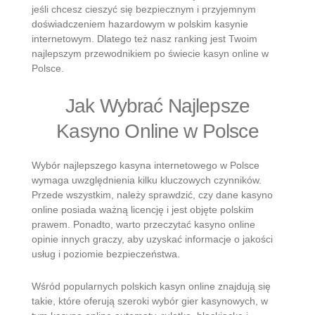
jeśli chcesz cieszyć się bezpiecznym i przyjemnym
doświadczeniem hazardowym w polskim kasynie
internetowym. Dlatego też nasz ranking jest Twoim
najlepszym przewodnikiem po świecie kasyn online w
Polsce.
Jak Wybrać Najlepsze
Kasyno Online w Polsce
Wybór najlepszego kasyna internetowego w Polsce
wymaga uwzględnienia kilku kluczowych czynników.
Przede wszystkim, należy sprawdzić, czy dane kasyno
online posiada ważną licencję i jest objęte polskim
prawem. Ponadto, warto przeczytać kasyno online
opinie innych graczy, aby uzyskać informacje o jakości
usług i poziomie bezpieczeństwa.
Wśród popularnych polskich kasyn online znajdują się
takie, które oferują szeroki wybór gier kasynowych, w