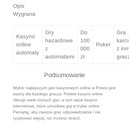
Opis
Wygrana
Gry
Do
Gra
Kasyno
hazardowe
100
karc
online
Poker
z
000
z in
automaty
automatami
zł
grac
Podsumowanie
Wybór najlepszych gier kasynowych online w Polsce jest
ważny dla każdego gracza. Polskie kasyno online
oferuje wiele różnych gier, w tym także kasyno
internetowe, które umożliwia grę w trybie online.
Pamiętaj, aby zawsze grać odpowiedzialnie i nie
ryzykować więcej, niż możesz stracić.