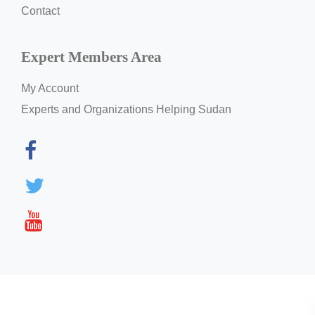
Contact
Expert Members Area
My Account
Experts and Organizations Helping Sudan