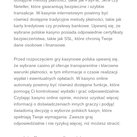
dostępne metody płatności, takie jak PayPal, Skrill czy
Neteller, które gwarantują bezpieczne i szybkie
transakcje. W kasynie internetowym powinny być
również dostępne tradycyjne metody płatności, takie jak
karty kredytowe czy przelewy bankowe. Upewnij się, że
wybrane polskie kasyno posiada odpowiednie certyfikaty
bezpieczeństwa, takie jak SSL, które chronią Twoje
dane osobowe i finansowe.
Przed rozpoczęciem gry kasynowe polska upewnij się,
że wybrane casino pl oferuje transparentne i klarowne
warunki płatności, w tym informacje o czasie realizacji
wypłat i ewentualnych opłatach. W kasyno online
automaty powinny być również dostępne funkcje, które
pomogą Ci kontrolować wydatki i grać odpowiedzialnie.
Czytając kasyno online opinie, możesz uzyskać więcej
informacji o doświadczeniach innych graczy i podjąć
świadomą decyzję o wyborze polskich kasyn, które
spełniają Twoje wymagania. Zawsze graj
odpowiedzialnie i nie ryzykuj więcej, niż możesz stracić.