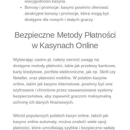
wiarygodności kasyna.
Bonosy i promocje: kasyno powinno oferować
atrakcyjne bonosy i promocje, które mogą być
dostępne dla nowych i stałych graczy.
Bezpieczne Metody Płatności
w Kasynach Online
Wybierając casino pl, należy zwrócić uwagę na
dostępne metody płatności, takie jak przelewy bankowe,
karty kredytowe, portfele elektroniczne, jak np. Skrill czy
Neteller, oraz płatności mobilne. W polskim kasynie
online, takim jak kasyno internetowe, powinny być one
szyfrowane i chronione przez zaawansowane systemy
bezpieczeństwa, aby zapewnić graczom maksymalną
ochronę ich danych finansowych.
Wśród popularnych polskich kasyn online, takich jak
kasyno online automaty, można znaleźć wiele opcji
płatności, które umożliwiają szybkie i bezpieczne wpłaty