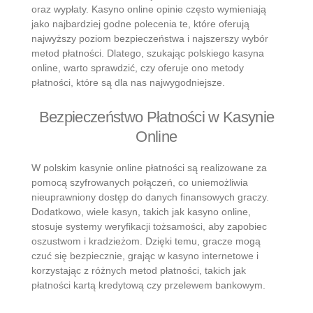
oraz wypłaty. Kasyno online opinie często wymieniają
jako najbardziej godne polecenia te, które oferują
najwyższy poziom bezpieczeństwa i najszerszy wybór
metod płatności. Dlatego, szukając polskiego kasyna
online, warto sprawdzić, czy oferuje ono metody
płatności, które są dla nas najwygodniejsze.
Bezpieczeństwo Płatności w Kasynie
Online
W polskim kasynie online płatności są realizowane za
pomocą szyfrowanych połączeń, co uniemożliwia
nieuprawniony dostęp do danych finansowych graczy.
Dodatkowo, wiele kasyn, takich jak kasyno online,
stosuje systemy weryfikacji tożsamości, aby zapobiec
oszustwom i kradzieżom. Dzięki temu, gracze mogą
czuć się bezpiecznie, grając w kasyno internetowe i
korzystając z różnych metod płatności, takich jak
płatności kartą kredytową czy przelewem bankowym.