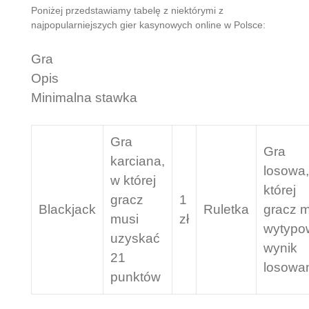
Poniżej przedstawiamy tabelę z niektórymi z
najpopularniejszych gier kasynowych online w Polsce:
Gra
Opis
Minimalna stawka
Gra
Gra
karciana,
losowa
w której
której
gracz
1
Blackjack
Ruletka
gracz m
musi
zł
wytypo
uzyskać
wynik
21
losowa
punktów