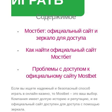
Содержимое
Мостбет: официальный сайт и
зеркало для доступа
Как найти официальный сайт
Мостбет
Проблемы с доступом к
официальному сайту Mostbet
Если вы ищете надежный и безопасный способ
играть в онлайн-казино, то Mostbet – это ваш выбор.
Компания имеет долгую историю и репутацию, и ее
официальный сайт доступен для доступа с помощью
зеркала.