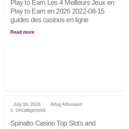
Play to Earn Les 4 Meilleurs Jeux en
Play to Earn en 2026 2022-08-15
guides des casinos en ligne
Read more
July 16, 2026
Alhaj Alhussein
Uncategorized
Spinalto Casino Top Slots and