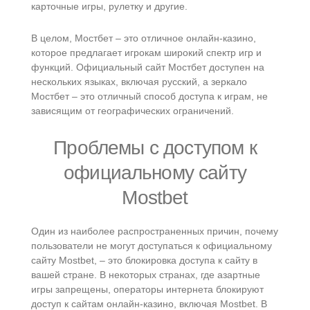
карточные игры, рулетку и другие.
В целом, Мостбет – это отличное онлайн-казино,
которое предлагает игрокам широкий спектр игр и
функций. Официальный сайт Мостбет доступен на
нескольких языках, включая русский, а зеркало
Мостбет – это отличный способ доступа к играм, не
зависящим от географических ограничений.
Проблемы с доступом к
официальному сайту
Mostbet
Один из наиболее распространенных причин, почему
пользователи не могут доступаться к официальному
сайту Mostbet, – это блокировка доступа к сайту в
вашей стране. В некоторых странах, где азартные
игры запрещены, операторы интернета блокируют
доступ к сайтам онлайн-казино, включая Mostbet. В