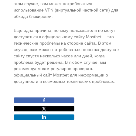
этом случае, вам может потребоваться
использование VPN (виртуальной частной сети) для
обхода блокировки.
Еще одна причина, почему пользователи не могут
доступаться к официальному сайту Mostbet, – это
технические проблемы на стороне сайта. В этом
случае, вам может потребоваться попытка доступа к
сайту спустя несколько часов или дней, когда
проблема будет решена. В любом случае, мы
рекомендуем вам регулярно проверять
официальный сайт Mostbet для информации о
доступности и возможных технических проблемах.