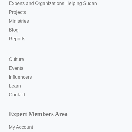
Experts and Organizations Helping Sudan
Projects
Ministries
Blog
Reports
Culture
Events
Influencers
Learn
Contact
Expert Members Area
My Account