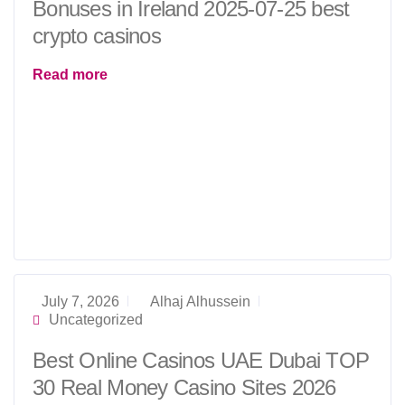
Bonuses in Ireland 2025-07-25 best
crypto casinos
Read more
July 7, 2026
Alhaj Alhussein
Uncategorized
Best Online Casinos UAE Dubai TOP
30 Real Money Casino Sites 2026