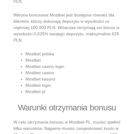
PLN.
Witryna bonusowa Mostbet jest dostępna również dla
klientów, którzy dokonają depozytu w wysokości co
najmniej 100 000 PLN. Wówczas otrzymają oni bonus w
wysokości 0,625% swojego depozytu, maksymalnie 625
PLN.
Mostbet polska
Mostbet
Mostbet casino login
Mostbet casino
Mostbet kasyno
Mostbet login
Mostbet pl
Warunki otrzymania bonusu
W celu otrzymania bonusu w Mostbet PL, musisz spełnić
kilka warunków. Najpierw musisz zarejestrować konto w