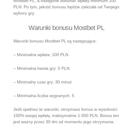
Mostbet PL, a następnie dokonać wpłaty minimum 100
PLN. Po tym, jakość bonusu będzie zależała od Twojego
wyboru gry.
Warunki bonusu Mostbet PL
Warunki bonusu Mostbet PL są następujące:
– Minimalna wpłata: 100 PLN
– Minimalna kwota gry: 5 PLN
– Minimalny czas gry: 30 minut
– Minimalna liczba wygranych: 5
Jeśli spełnisz te warunki, otrzymasz bonus w wysokości
100% swojej wpłaty, maksymalnie 1 000 PLN. Bonus ten
jest ważny przez 30 dni od momentu jego otrzymania.