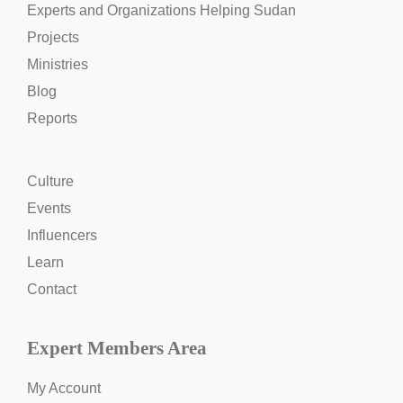
Experts and Organizations Helping Sudan
Projects
Ministries
Blog
Reports
Culture
Events
Influencers
Learn
Contact
Expert Members Area
My Account