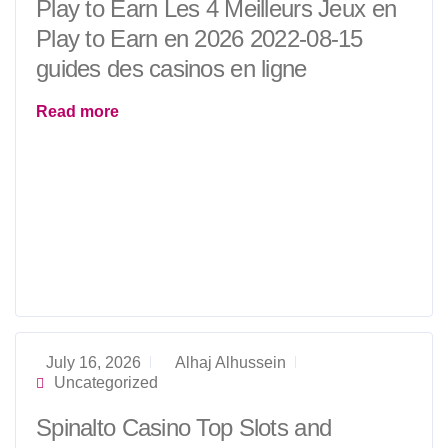
Play to Earn Les 4 Meilleurs Jeux en
Play to Earn en 2026 2022-08-15
guides des casinos en ligne
Read more
July 16, 2026
Alhaj Alhussein
Uncategorized
Spinalto Casino Top Slots and