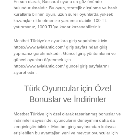
En son olarak, Baccarat oyunu da göz önünde
bulundurulmalıdır. Bu oyun, stratejik düşünme ve basit
kurallarla bilinen oyun, uzun süreli oyunlarda yüksek
kazançlar elde etmenize yardımcı olabilir. 100 TL
yatırırsanız, 1000 TL’ye kadar kazanabilirsiniz.
Mostbet Türkiye’de oyunlara giriş yapabilmek için
https://www.avialantic.com/ giriş sayfasından giriş
yapmanız gerekmektedir. Güncel giriş yöntemlerini ve
güncel oyunları öğrenmek için
https://www.avialantic.com/ güncel giriş sayfalarını
ziyaret edin.
Türk Oyuncular için Özel
Bonuslar ve İndirimler
Mostbet Türkiye için özel olarak tasarlanmış bonuslar ve
indirimler sayesinde, oyuncuların deneyimini daha da
zenginleştirebilirler. Mostbet giriş sayfasından kolayca
erişilebilen bu avantajlar, yeni ve mevcut oyuncular için