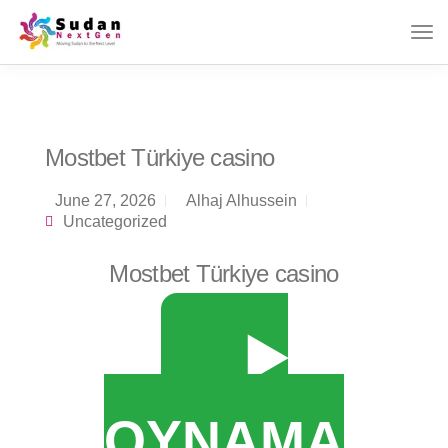
Mostbet Türkiye casino
June 27, 2026
Alhaj Alhussein
Uncategorized
Mostbet Türkiye casino
▶️
OYNAMA