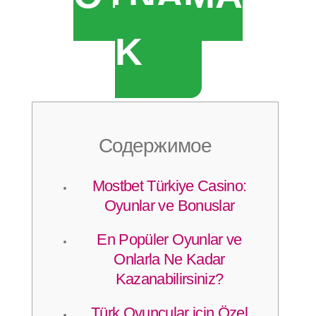
K
Содержимое
Mostbet Türkiye Casino:
Oyunlar ve Bonuslar
En Popüler Oyunlar ve
Onlarla Ne Kadar
Kazanabilirsiniz?
Türk Oyuncular için Özel