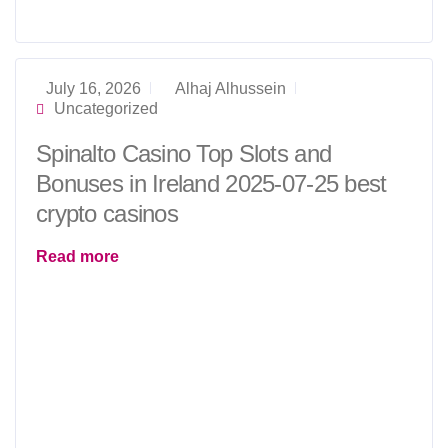
July 16, 2026
Alhaj Alhussein
Uncategorized
Spinalto Casino Top Slots and
Bonuses in Ireland 2025-07-25 best
crypto casinos
Read more