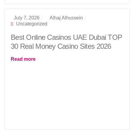
July 7, 2026
Alhaj Alhussein
Uncategorized
Best Online Casinos UAE Dubai TOP
30 Real Money Casino Sites 2026
Read more