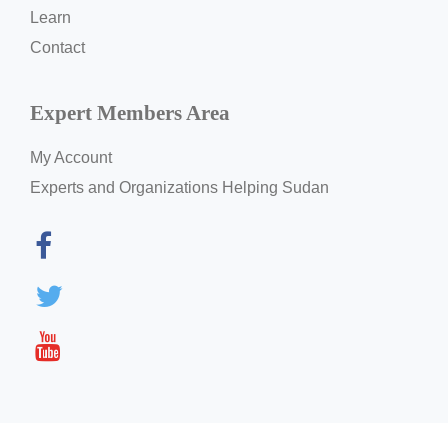
Learn
Contact
Expert Members Area
My Account
Experts and Organizations Helping Sudan