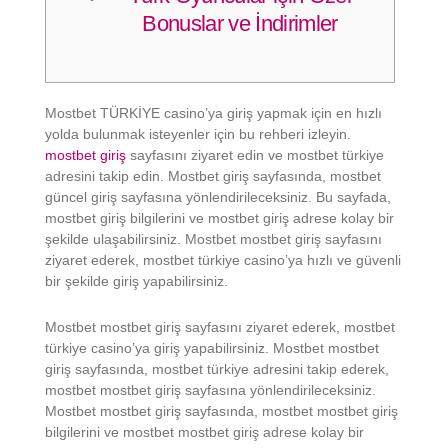
Bonuslar ve İndirimler
Mostbet TÜRKİYE casino’ya giriş yapmak için en hızlı
yolda bulunmak isteyenler için bu rehberi izleyin.
mostbet giriş
sayfasını ziyaret edin ve mostbet türkiye
adresini takip edin. Mostbet giriş sayfasında, mostbet
güncel giriş sayfasına yönlendirileceksiniz. Bu sayfada,
mostbet giriş bilgilerini ve mostbet giriş adrese kolay bir
şekilde ulaşabilirsiniz. Mostbet mostbet giriş sayfasını
ziyaret ederek, mostbet türkiye casino’ya hızlı ve güvenli
bir şekilde giriş yapabilirsiniz.
Mostbet mostbet giriş sayfasını ziyaret ederek, mostbet
türkiye casino’ya giriş yapabilirsiniz. Mostbet mostbet
giriş sayfasında, mostbet türkiye adresini takip ederek,
mostbet mostbet giriş sayfasına yönlendirileceksiniz.
Mostbet mostbet giriş sayfasında, mostbet mostbet giriş
bilgilerini ve mostbet mostbet giriş adrese kolay bir