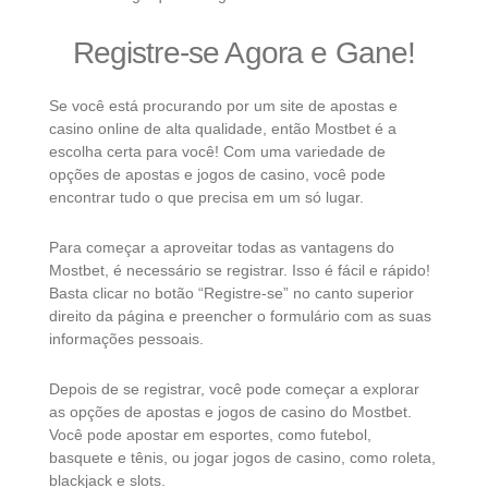
Registre-se Agora e Gane!
Se você está procurando por um site de apostas e
casino online de alta qualidade, então Mostbet é a
escolha certa para você! Com uma variedade de
opções de apostas e jogos de casino, você pode
encontrar tudo o que precisa em um só lugar.
Para começar a aproveitar todas as vantagens do
Mostbet, é necessário se registrar. Isso é fácil e rápido!
Basta clicar no botão “Registre-se” no canto superior
direito da página e preencher o formulário com as suas
informações pessoais.
Depois de se registrar, você pode começar a explorar
as opções de apostas e jogos de casino do Mostbet.
Você pode apostar em esportes, como futebol,
basquete e tênis, ou jogar jogos de casino, como roleta,
blackjack e slots.