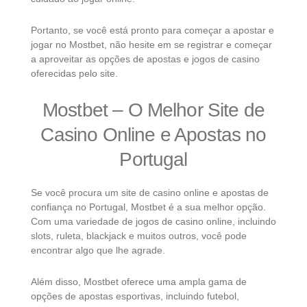
Portanto, se você está pronto para começar a apostar e
jogar no Mostbet, não hesite em se registrar e começar
a aproveitar as opções de apostas e jogos de casino
oferecidas pelo site.
Mostbet – O Melhor Site de
Casino Online e Apostas no
Portugal
Se você procura um site de casino online e apostas de
confiança no Portugal, Mostbet é a sua melhor opção.
Com uma variedade de jogos de casino online, incluindo
slots, ruleta, blackjack e muitos outros, você pode
encontrar algo que lhe agrade.
Além disso, Mostbet oferece uma ampla gama de
opções de apostas esportivas, incluindo futebol,