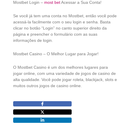
Mostbet Login –
most bet
Acessar a Sua Conta!
Se você já tem uma conta no Mostbet, então você pode
acessá-la facilmente com o seu login e senha. Basta
clicar no botão “Login” no canto superior direito da
página e preencher o formulário com as suas
informações de login.
Mostbet Casino – O Melhor Lugar para Jogar!
O Mostbet Casino é um dos melhores lugares para
jogar online, com uma variedade de jogos de casino de
alta qualidade. Você pode jogar roleta, blackjack, slots e
muitos outros jogos de casino online.