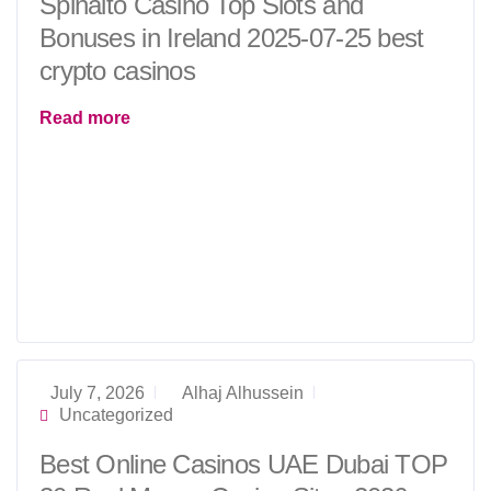
Spinalto Casino Top Slots and
Bonuses in Ireland 2025-07-25 best
crypto casinos
Read more
July 7, 2026
Alhaj Alhussein
Uncategorized
Best Online Casinos UAE Dubai TOP