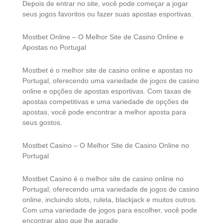
Depois de entrar no site, você pode começar a jogar
seus jogos favoritos ou fazer suas apostas esportivas.
Mostbet Online – O Melhor Site de Casino Online e
Apostas no Portugal
Mostbet é o melhor site de casino online e apostas no
Portugal, oferecendo uma variedade de jogos de casino
online e opções de apostas esportivas. Com taxas de
apostas competitivas e uma variedade de opções de
apostas, você pode encontrar a melhor aposta para
seus gostos.
Mostbet Casino – O Melhor Site de Casino Online no
Portugal
Mostbet Casino é o melhor site de casino online no
Portugal, oferecendo uma variedade de jogos de casino
online, incluindo slots, ruleta, blackjack e muitos outros.
Com uma variedade de jogos para escolher, você pode
encontrar algo que lhe agrade.