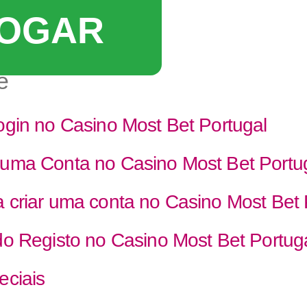
JOGAR
е
ogin no Casino Most Bet Portugal
uma Conta no Casino Most Bet Portu
 criar uma conta no Casino Most Bet 
do Registo no Casino Most Bet Portug
eciais