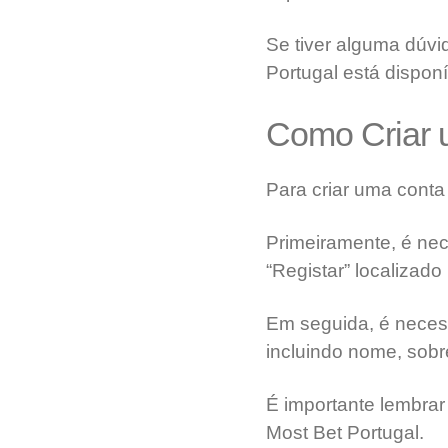
Se tiver alguma dúvi
Portugal está disponí
Como Criar 
Para criar uma conta
Primeiramente, é nece
“Registar” localizado 
Em seguida, é necess
incluindo nome, sob
É importante lembrar
Most Bet Portugal.