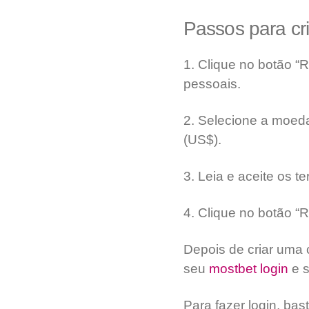
Passos para cr
1. Clique no botão “
pessoais.
2. Selecione a moeda 
(US$).
3. Leia e aceite os 
4. Clique no botão “R
Depois de criar uma c
seu
mostbet login
e s
Para fazer login, bas