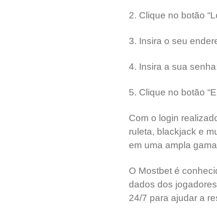
2. Clique no botão “L
3. Insira o seu ende
4. Insira a sua senha
5. Clique no botão “E
Com o login realizado
ruleta, blackjack e 
em uma ampla gama de
O Mostbet é conhecid
dados dos jogadores 
24/7 para ajudar a r