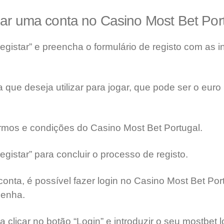
iar uma conta no Casino Most Bet Por
Registar” e preencha o formulário de registo com as 
que deseja utilizar para jogar, que pode ser o euro 
termos e condições do Casino Most Bet Portugal.
egistar” para concluir o processo de registo.
onta, é possível fazer login no Casino Most Bet Port
enha.
ta clicar no botão “Login” e introduzir o seu mostbet 