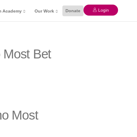
Login
Donate
n Academy
Our Work
 Most Bet
no Most