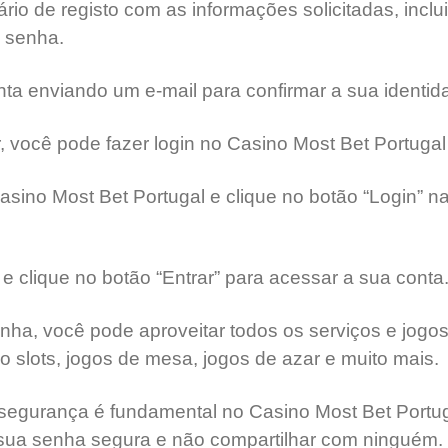
ário de registo com as informações solicitadas, incl
 senha.
nta enviando um e-mail para confirmar a sua identid
, você pode fazer login no Casino Most Bet Portugal
asino Most Bet Portugal e clique no botão “Login” na
 e clique no botão “Entrar” para acessar a sua conta
nha, você pode aproveitar todos os serviços e jogo
do slots, jogos de mesa, jogos de azar e muito mais.
egurança é fundamental no Casino Most Bet Portuga
 sua senha segura e não compartilhar com ninguém.