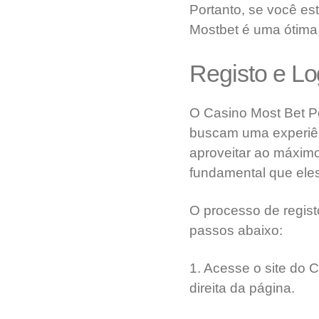
Portanto, se você es
Mostbet é uma ótima 
Registo e Lo
O Casino Most Bet Po
buscam uma experiênc
aproveitar ao máximo
fundamental que eles
O processo de regist
passos abaixo:
1. Acesse o site do C
direita da página.