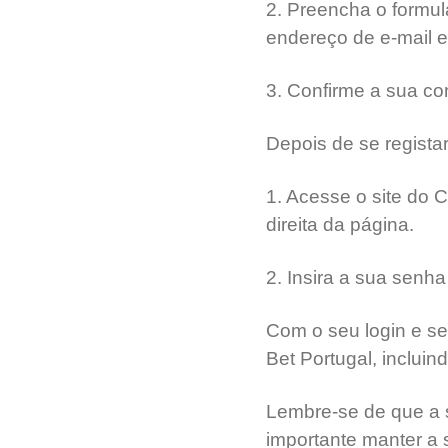
2. Preencha o formul
endereço de e-mail e
3. Confirme a sua co
Depois de se registar
1. Acesse o site do C
direita da página.
2. Insira a sua senha
Com o seu login e se
Bet Portugal, incluin
Lembre-se de que a s
importante manter a