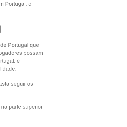
m Portugal, o
l
 de Portugal que
 jogadores possam
tugal, é
lidade.
asta seguir os
 na parte superior