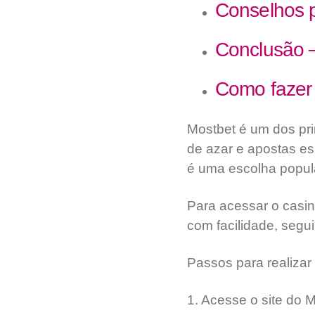
Conselhos p
Conclusão –
Como fazer 
Mostbet é um dos pri
de azar e apostas es
é uma escolha popula
Para acessar o casino
com facilidade, segu
Passos para realizar 
1. Acesse o site do 