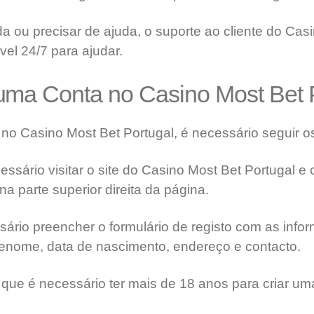
da ou precisar de ajuda, o suporte ao cliente do Cas
vel 24/7 para ajudar.
uma Conta no Casino Most Bet 
 no Casino Most Bet Portugal, é necessário seguir o
ssário visitar o site do Casino Most Bet Portugal e 
na parte superior direita da página.
ário preencher o formulário de registo com as info
renome, data de nascimento, endereço e contacto.
 que é necessário ter mais de 18 anos para criar u