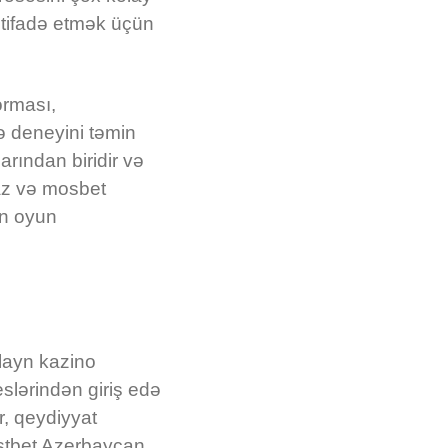
istifadə etmək üçün
orması,
də deneyini təmin
arından biridir və
 az və mosbet
yn oyun
layn kazino
slərindən giriş edə
r, qeydiyyat
ostbet Azerbaycan,