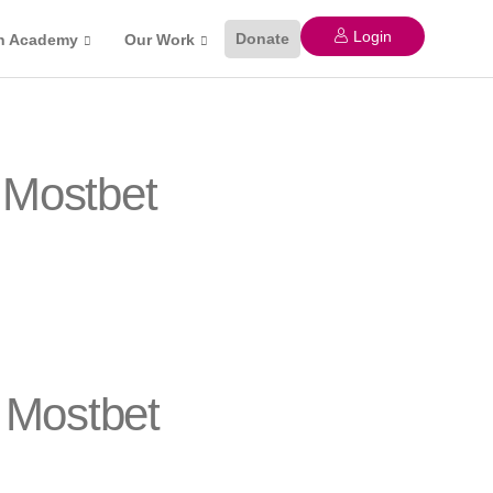
Login
Donate
n Academy
Our Work
 Mostbet
 Mostbet