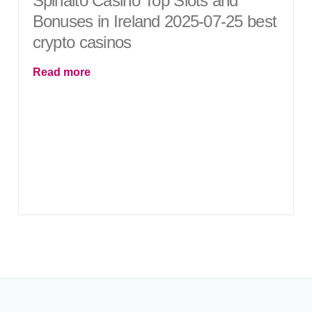
Spinalto Casino Top Slots and
Bonuses in Ireland 2025-07-25 best
crypto casinos
Read more