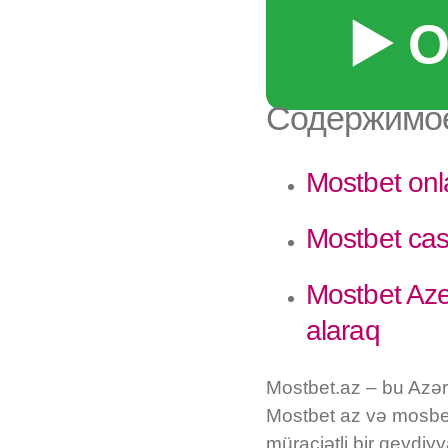
▶️ 
Содержимо
Mostbet onl
Mostbet cas
Mostbet Aze
alaraq
Mostbet.az – bu Azər
Mostbet az və mosbet 
müraciətli bir qeydiy