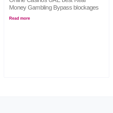
Money Gambling Bypass blockages
Read more