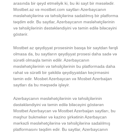
arasında bir qeyd etməliyik ki, bu iki sayt bir məsələdir.
Mostbet.az və mostbet.com saytları Azerbaycanın
məsləhətçilərinə və təhsilçilərinə sadalılmış bir platforma
təqdim edir. Bu saytlar, Azerbaycanın məsləhətçilərinin
və təhsilçilərinin dəstəkləndiyini və təmin edilə biləcəyini
göstərir.
Mostbet az qeydiyyat prosesinin basqa bir saytdan fərqli
olmasa da, bu saytların qeydiyyat prosesi daha sadə və
sürətli olmaqla təmin edilir. Azerbaycanın
məsləhətçilərinin və təhsilçilərinin bu platformada daha
rahat və sürətli bir şəkildə qeydiyyatdan keçirməsini
təmin edir. Mosbet Azerbaycan və Mosbet Azerbaijan
saytları da bu məqsədə işləyir.
Azerbaycanın məsləhətçilərinin və təhsilçilərinin
dəstəkləndiyini və təmin edilə biləcəyini göstərən
Mostbet Azerbaycan və Mostbet Azerbaijan saytları, bu
məşhur bukmeker və kazino şirkətinin Azerbaycan
mərkəzli məsləhətçilərinə və təhsilçilərinə sadalılmış
platformasını təqdim edir. Bu saytlar, Azerbaycanın