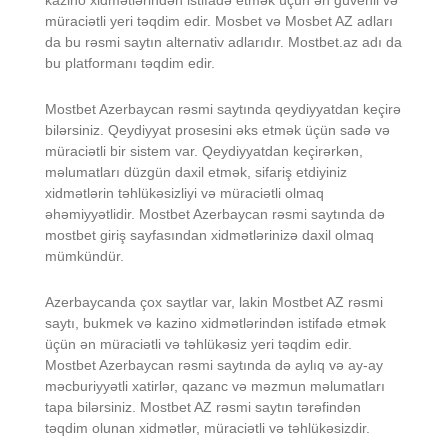
kazino xidmətlərindən istifadə etmək üçün ən güvenli və
müraciətli yeri təqdim edir. Mosbet və Mosbet AZ adları
da bu rəsmi saytın alternativ adlarıdır. Mostbet.az adı da
bu platformanı təqdim edir.
Mostbet Azerbaycan rəsmi saytında qeydiyyatdan keçirə
bilərsiniz. Qeydiyyat prosesini əks etmək üçün sadə və
müraciətli bir sistem var. Qeydiyyatdan keçirərkən,
məlumatları düzgün daxil etmək, sifariş etdiyiniz
xidmətlərin təhlükəsizliyi və müraciətli olmaq
əhəmiyyətlidir. Mostbet Azerbaycan rəsmi saytında də
mostbet giriş sayfasından xidmətlərinizə daxil olmaq
mümkündür.
Azerbaycanda çox saytlar var, lakin Mostbet AZ rəsmi
saytı, bukmek və kazino xidmətlərindən istifadə etmək
üçün ən müraciətli və təhlükəsiz yeri təqdim edir.
Mostbet Azerbaycan rəsmi saytında də aylıq və ay-ay
məcburiyyətli xatirlər, qazanc və məzmun məlumatları
tapa bilərsiniz. Mostbet AZ rəsmi saytın tərəfindən
təqdim olunan xidmətlər, müraciətli və təhlükəsizdir.