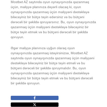
Mostbet AZ saytında oyun oynayışınızda qazanmaq
üçün, maliyyə planınıza dəyərli olacaq ki, oyun
oynayışınızda qazanmaq üçün maliyyəni dəstəkləyə
biləcəyiniz bir bütçe təyin edərsiniz və bu bütçəni
dərəcəli bir şəkildə qoruyarsınız. Bu, oyun oynayışınızda
qazanmaq üçün maliyyəni dəstəkləyə biləcəyiniz bir
bütçe təyin etmək və bu bütçəni dərəcəli bir şəkildə
qoruyun.
Əgər maliyyə planınıza uyğun olaraq oyun
oynayışınızda qazanmaq istəyirsinizsə, Mostbet AZ
saytında oyun oynayışınızda qazanmaq üçün maliyyəni
dəstəkləyə biləcəyiniz bir bütçe təyin etməli və bu
bütçəni dərəcəli bir şəkildə qoruymalıdır. Bu, oyun
oynayışınızda qazanmaq üçün maliyyəni dəstəkləyə
biləcəyiniz bir bütçe təyin etmək və bu bütçəni dərəcəli
bir şəkildə qoruyun.