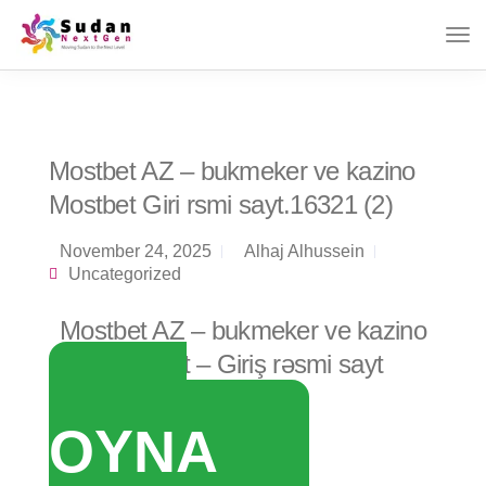
Mostbet AZ – bukmeker ve kazino
Mostbet Giri rsmi sayt.16321 (2)
November 24, 2025
Alhaj Alhussein
Uncategorized
Mostbet AZ – bukmeker ve kazino
Mostbet – Giriş rəsmi sayt
▶️
OYNA