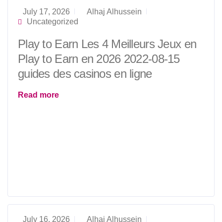
July 17, 2026
Alhaj Alhussein
Uncategorized
Play to Earn Les 4 Meilleurs Jeux en
Play to Earn en 2026 2022-08-15
guides des casinos en ligne
Read more
July 16, 2026
Alhaj Alhussein