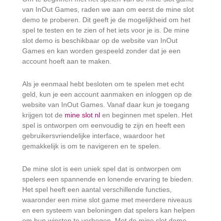
van InOut Games, raden we aan om eerst de mine slot
demo te proberen. Dit geeft je de mogelijkheid om het
spel te testen en te zien of het iets voor je is. De mine
slot demo is beschikbaar op de website van InOut
Games en kan worden gespeeld zonder dat je een
account hoeft aan te maken.
Als je eenmaal hebt besloten om te spelen met echt
geld, kun je een account aanmaken en inloggen op de
website van InOut Games. Vanaf daar kun je toegang
krijgen tot de
mine slot nl
en beginnen met spelen. Het
spel is ontworpen om eenvoudig te zijn en heeft een
gebruikersvriendelijke interface, waardoor het
gemakkelijk is om te navigeren en te spelen.
De mine slot is een uniek spel dat is ontworpen om
spelers een spannende en lonende ervaring te bieden.
Het spel heeft een aantal verschillende functies,
waaronder een mine slot game met meerdere niveaus
en een systeem van beloningen dat spelers kan helpen
om hun winsten te verhogen. Met de mine slot demo