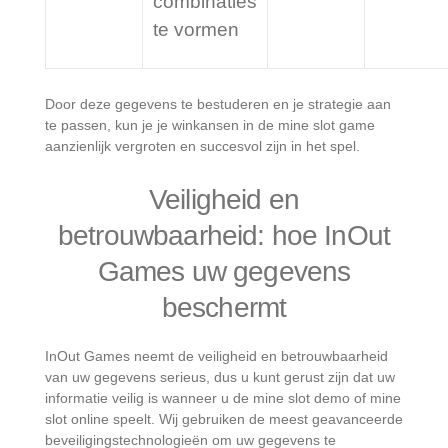
combinaties
te vormen
Door deze gegevens te bestuderen en je strategie aan
te passen, kun je je winkansen in de mine slot game
aanzienlijk vergroten en succesvol zijn in het spel.
Veiligheid en
betrouwbaarheid: hoe InOut
Games uw gegevens
beschermt
InOut Games neemt de veiligheid en betrouwbaarheid
van uw gegevens serieus, dus u kunt gerust zijn dat uw
informatie veilig is wanneer u de mine slot demo of mine
slot online speelt. Wij gebruiken de meest geavanceerde
beveiligingstechnologieën om uw gegevens te