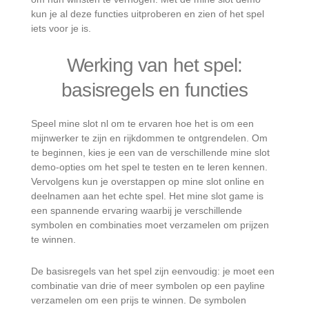
kun je al deze functies uitproberen en zien of het spel
iets voor je is.
Werking van het spel:
basisregels en functies
Speel mine slot nl om te ervaren hoe het is om een
mijnwerker te zijn en rijkdommen te ontgrendelen. Om
te beginnen, kies je een van de verschillende mine slot
demo-opties om het spel te testen en te leren kennen.
Vervolgens kun je overstappen op mine slot online en
deelnamen aan het echte spel. Het mine slot game is
een spannende ervaring waarbij je verschillende
symbolen en combinaties moet verzamelen om prijzen
te winnen.
De basisregels van het spel zijn eenvoudig: je moet een
combinatie van drie of meer symbolen op een payline
verzamelen om een prijs te winnen. De symbolen