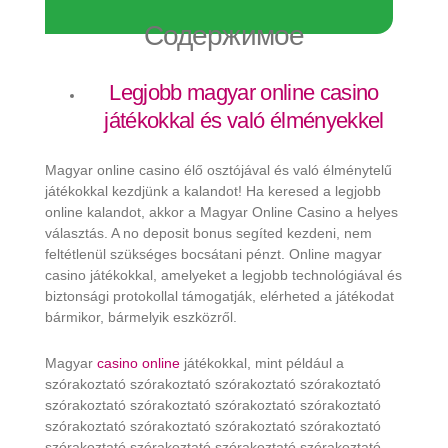
Содержимое
Legjobb magyar online casino
játékokkal és való élményekkel
Magyar online casino élő osztójával és való élménytelű
játékokkal kezdjünk a kalandot! Ha keresed a legjobb
online kalandot, akkor a Magyar Online Casino a helyes
választás. A no deposit bonus segíted kezdeni, nem
feltétlenül szükséges bocsátani pénzt. Online magyar
casino játékokkal, amelyeket a legjobb technológiával és
biztonsági protokollal támogatják, elérheted a játékodat
bármikor, bármelyik eszközről.
Magyar
casino online
játékokkal, mint például a
szórakoztató szórakoztató szórakoztató szórakoztató
szórakoztató szórakoztató szórakoztató szórakoztató
szórakoztató szórakoztató szórakoztató szórakoztató
szórakoztató szórakoztató szórakoztató szórakoztató