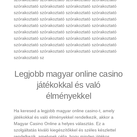
szórakoztató szórakoztató szórakoztató szórakoztató
szórakoztató szórakoztató szórakoztató szórakoztató
szórakoztató szórakoztató szórakoztató szórakoztató
szórakoztató szórakoztató szórakoztató szórakoztató
szórakoztató szórakoztató szórakoztató szórakoztató
szórakoztató szórakoztató szórakoztató szórakoztató
szórakoztató szórakoztató szórakoztató szórakoztató
szórakoztató szórakoztató szórakoztató szórakoztató
szórakoztató sz
Legjobb magyar online casino
játékokkal és való
élményekkel
Ha keresed a legjobb magyar online casino-t, amely
játékokkal és való élményekkel rendelkezik, akkor a
Magyar Casino Online a helyes választás. Ez a
szolgáltatás kiváló kiegészítőkkel és széles készlettel
rendelkezik, amelynek célja, hogy minden játékos