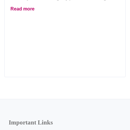
Read more
Important Links