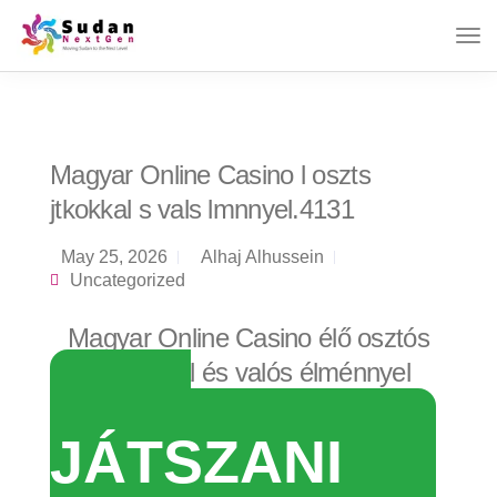
Magyar Online Casino l oszts
jtkokkal s vals lmnnyel.4131
May 25, 2026
Alhaj Alhussein
Uncategorized
Magyar Online Casino élő osztós
játékokkal és valós élménnyel
▶️
JÁTSZANI