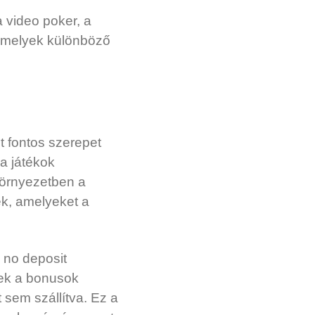
a video poker, a
, amelyek különböző
t fontos szerepet
 a játékok
környezetben a
ek, amelyeket a
 no deposit
zek a bonusok
 sem szállítva. Ez a