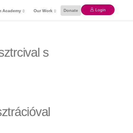
Login
Donate
n Academy
Our Work
ztrcival s
ztrációval