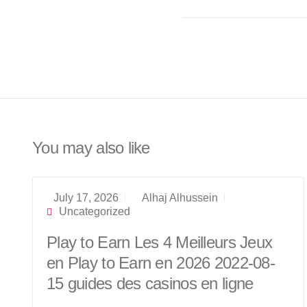
You may also like
July 17, 2026
Alhaj Alhussein
Uncategorized
Play to Earn Les 4 Meilleurs Jeux
en Play to Earn en 2026 2022-08-
15 guides des casinos en ligne