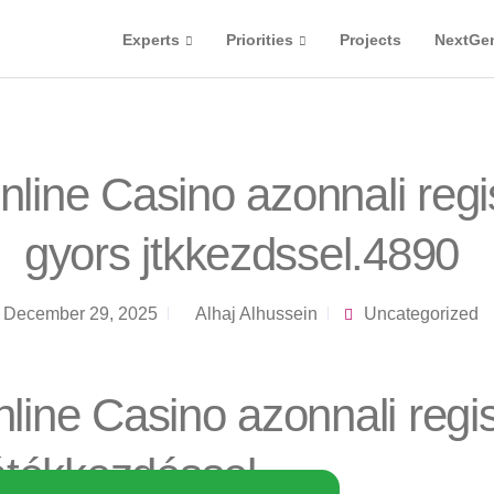
Experts
Priorities
Projects
NextGe
line Casino azonnali regis
gyors jtkkezdssel.4890
December 29, 2025
Alhaj Alhussein
Uncategorized
ine Casino azonnali regis
átékkezdéssel