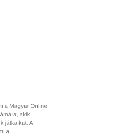
ni a Magyar Online
zámára, akik
 játkaikat. A
mi a