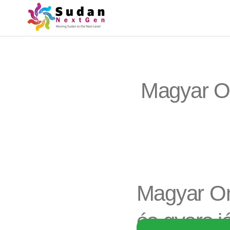
Magyar On
Magyar Onl
és gyors j