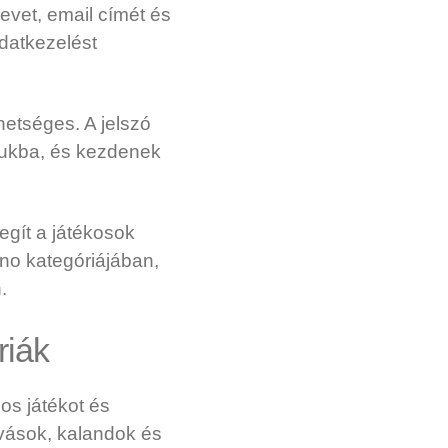
evet, email címét és
adatkezelést
etséges. A jelszó
jukba, és kezdenek
egít a játékosok
ino kategóriájában,
.
riák
os játékot és
ívások, kalandok és