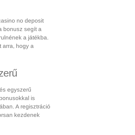
casino no deposit
a bonusz segít a
rulnének a játékba.
 arra, hogy a
zerű
 és egyszerű
 bonusokkal is
ban. A regisztráció
yorsan kezdenek