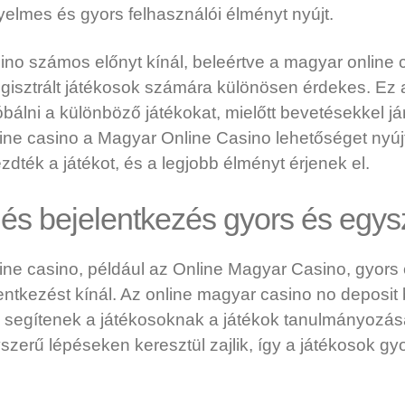
elmes és gyors felhasználói élményt nyújt.
no számos előnyt kínál, beleértve a magyar online 
regisztrált játékosok számára különösen érdekes. Ez 
álni a különböző játékokat, mielőtt bevetésekkel já
ine casino a Magyar Online Casino lehetőséget nyújt
dték a játékot, és a legjobb élményt érjenek el.
 és bejelentkezés gyors és egys
ine casino, például az Online Magyar Casino, gyors
lentkezést kínál. Az online magyar casino no deposit
 segítenek a játékosoknak a játékok tanulmányozásá
szerű lépéseken keresztül zajlik, így a játékosok g