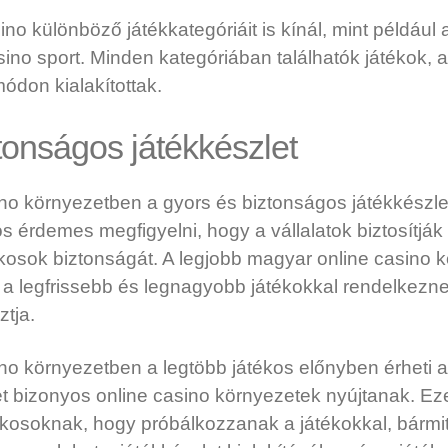
o különböző játékkategóriáit is kínál, mint például 
asino sport. Minden kategóriában találhatók játékok
módon kialakítottak.
tonságos játékkészlet
no környezetben a gyors és biztonságos játékkészle
os érdemes megfigyelni, hogy a vállalatok biztosítják
ékosok biztonságát. A legjobb magyar online casino 
g a legfrissebb és legnagyobb játékokkal rendelkezn
ztja.
no környezetben a legtöbb játékos előnyben érheti a
t bizonyos online casino környezetek nyújtanak. E
ékosoknak, hogy próbálkozzanak a játékokkal, bármit