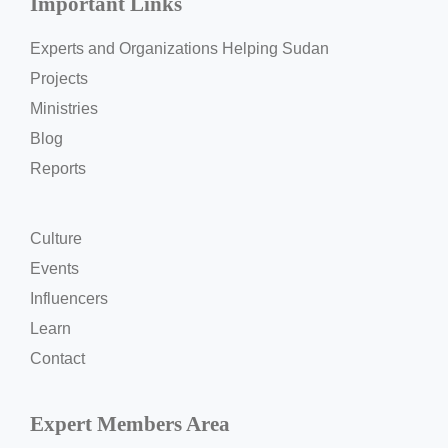
Important Links
Experts and Organizations Helping Sudan
Projects
Ministries
Blog
Reports
Culture
Events
Influencers
Learn
Contact
Expert Members Area