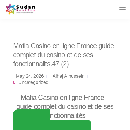
Mafia Casino en ligne France guide
complet du casino et de ses
fonctionnalits.47 (2)
May 24, 2026
Alhaj Alhussein
Uncategorized
Mafia Casino en ligne France –
guide complet du casino et de ses
fonctionnalités
▶️