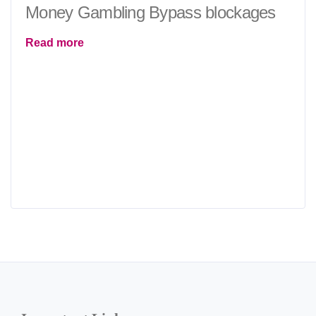
Money Gambling Bypass blockages
Read more