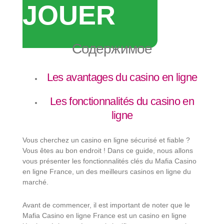
JOUER
Содержимое
Les avantages du casino en ligne
Les fonctionnalités du casino en
ligne
Vous cherchez un casino en ligne sécurisé et fiable ?
Vous êtes au bon endroit ! Dans ce guide, nous allons
vous présenter les fonctionnalités clés du Mafia Casino
en ligne France, un des meilleurs casinos en ligne du
marché.
Avant de commencer, il est important de noter que le
Mafia Casino en ligne France est un casino en ligne