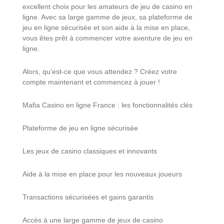
excellent choix pour les amateurs de jeu de casino en
ligne. Avec sa large gamme de jeux, sa plateforme de
jeu en ligne sécurisée et son aide à la mise en place,
vous êtes prêt à commencer votre aventure de jeu en
ligne.
Alors, qu’est-ce que vous attendez ? Créez votre
compte maintenant et commencez à jouer !
Mafia Casino en ligne France : les fonctionnalités clés
Plateforme de jeu en ligne sécurisée
Les jeux de casino classiques et innovants
Aide à la mise en place pour les nouveaux joueurs
Transactions sécurisées et gains garantis
Accès à une large gamme de jeux de casino