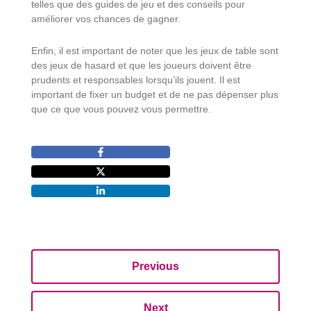
telles que des guides de jeu et des conseils pour
améliorer vos chances de gagner.
Enfin, il est important de noter que les jeux de table sont
des jeux de hasard et que les joueurs doivent être
prudents et responsables lorsqu’ils jouent. Il est
important de fixer un budget et de ne pas dépenser plus
que ce que vous pouvez vous permettre.
Previous
Next