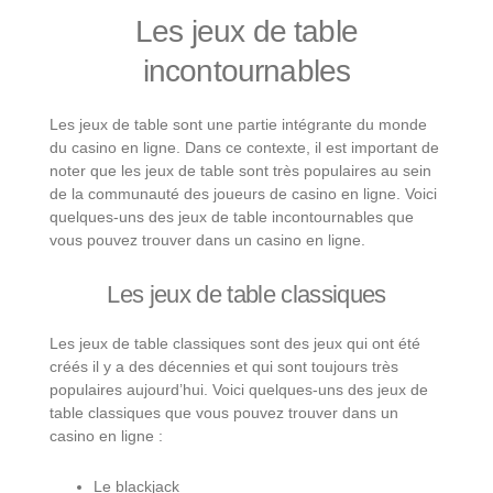
Les jeux de table
incontournables
Les jeux de table sont une partie intégrante du monde
du casino en ligne. Dans ce contexte, il est important de
noter que les jeux de table sont très populaires au sein
de la communauté des joueurs de casino en ligne. Voici
quelques-uns des jeux de table incontournables que
vous pouvez trouver dans un casino en ligne.
Les jeux de table classiques
Les jeux de table classiques sont des jeux qui ont été
créés il y a des décennies et qui sont toujours très
populaires aujourd’hui. Voici quelques-uns des jeux de
table classiques que vous pouvez trouver dans un
casino en ligne :
Le blackjack