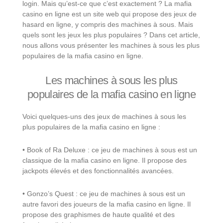
login. Mais qu’est-ce que c’est exactement ? La mafia
casino en ligne est un site web qui propose des jeux de
hasard en ligne, y compris des machines à sous. Mais
quels sont les jeux les plus populaires ? Dans cet article,
nous allons vous présenter les machines à sous les plus
populaires de la mafia casino en ligne.
Les machines à sous les plus
populaires de la mafia casino en ligne
Voici quelques-uns des jeux de machines à sous les
plus populaires de la mafia casino en ligne :
• Book of Ra Deluxe : ce jeu de machines à sous est un
classique de la mafia casino en ligne. Il propose des
jackpots élevés et des fonctionnalités avancées.
• Gonzo’s Quest : ce jeu de machines à sous est un
autre favori des joueurs de la mafia casino en ligne. Il
propose des graphismes de haute qualité et des