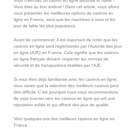
Vous cherchez un casino en ligne sécurisé et fiable ?
Vous êtes au bon endroit ! Dans cet article, nous allons
vous présenter les meilleures options de casinos en
ligne en France, ainsi que les machines à sous et les
jeux de table les plus populaires.
Avant de commencer, il est important de noter que les
casinos en ligne sont réglementés par l’Autorité des jeux
en ligne (AJE) en France. Cela signifie que les casinos
en ligne français doivent respecter les normes de
sécurité et de transparence établies par l’AJE.
Si vous êtes déjà familiarisé avec les casinos en ligne,
vous savez que la sélection des meilleurs casinos peut
être difficile. C’est pourquoi nous vous recommandons
de vous tourner vers les casinos en ligne qui ont une
réputation solide et qui offrent des jeux de qualité.
Voici quelques-uns des meilleurs casinos en ligne en
France :