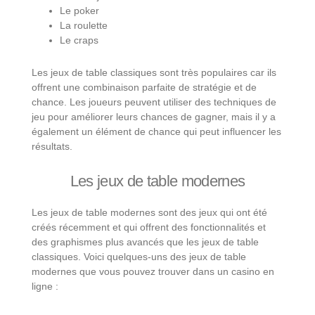
Le poker
La roulette
Le craps
Les jeux de table classiques sont très populaires car ils
offrent une combinaison parfaite de stratégie et de
chance. Les joueurs peuvent utiliser des techniques de
jeu pour améliorer leurs chances de gagner, mais il y a
également un élément de chance qui peut influencer les
résultats.
Les jeux de table modernes
Les jeux de table modernes sont des jeux qui ont été
créés récemment et qui offrent des fonctionnalités et
des graphismes plus avancés que les jeux de table
classiques. Voici quelques-uns des jeux de table
modernes que vous pouvez trouver dans un casino en
ligne :