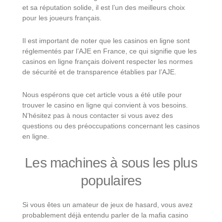
et sa réputation solide, il est l’un des meilleurs choix
pour les joueurs français.
Il est important de noter que les casinos en ligne sont
réglementés par l’AJE en France, ce qui signifie que les
casinos en ligne français doivent respecter les normes
de sécurité et de transparence établies par l’AJE.
Nous espérons que cet article vous a été utile pour
trouver le casino en ligne qui convient à vos besoins.
N’hésitez pas à nous contacter si vous avez des
questions ou des préoccupations concernant les casinos
en ligne.
Les machines à sous les plus
populaires
Si vous êtes un amateur de jeux de hasard, vous avez
probablement déjà entendu parler de la mafia casino