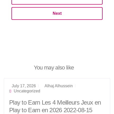
Next
You may also like
July 17, 2026
Alhaj Alhussein
Uncategorized
Play to Earn Les 4 Meilleurs Jeux en
Play to Earn en 2026 2022-08-15