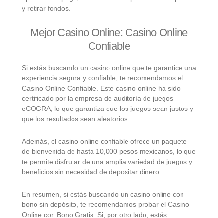
y retirar fondos.
Mejor Casino Online: Casino Online
Confiable
Si estás buscando un casino online que te garantice una
experiencia segura y confiable, te recomendamos el
Casino Online Confiable. Este casino online ha sido
certificado por la empresa de auditoría de juegos
eCOGRA, lo que garantiza que los juegos sean justos y
que los resultados sean aleatorios.
Además, el casino online confiable ofrece un paquete
de bienvenida de hasta 10,000 pesos mexicanos, lo que
te permite disfrutar de una amplia variedad de juegos y
beneficios sin necesidad de depositar dinero.
En resumen, si estás buscando un casino online con
bono sin depósito, te recomendamos probar el Casino
Online con Bono Gratis. Si, por otro lado, estás