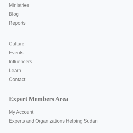
Ministries
Blog
Reports
Culture
Events
Influencers
Learn
Contact
Expert Members Area
My Account
Experts and Organizations Helping Sudan