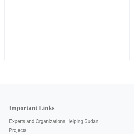
Important Links
Experts and Organizations Helping Sudan
Projects