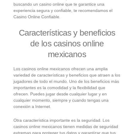
buscando un casino online que te garantice una
experiencia segura y confiable, te recomendamos el
Casino Online Confiable.
Características y beneficios
de los casinos online
mexicanos
Los casinos online mexicanos ofrecen una amplia
variedad de características y beneficios que atraen a los
jugadores de todo el mundo. Uno de los beneficios más
importantes es la comodidad y la flexibilidad que
ofrecen. Puedes jugar desde cualquier lugar y en
cualquier momento, siempre y cuando tengas una
conexión a Internet.
Otra característica importante es la seguridad. Los
casinos online mexicanos tienen medidas de seguridad
extremas para proteger tus datos y garantizar que tus