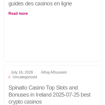
guides des casinos en ligne
Read more
July 16, 2026
Alhaj Alhussein
Uncategorized
Spinalto Casino Top Slots and
Bonuses in Ireland 2025-07-25 best
crypto casinos