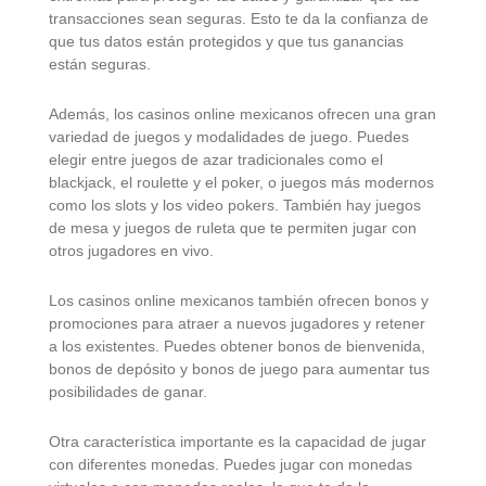
transacciones sean seguras. Esto te da la confianza de
que tus datos están protegidos y que tus ganancias
están seguras.
Además, los casinos online mexicanos ofrecen una gran
variedad de juegos y modalidades de juego. Puedes
elegir entre juegos de azar tradicionales como el
blackjack, el roulette y el poker, o juegos más modernos
como los slots y los video pokers. También hay juegos
de mesa y juegos de ruleta que te permiten jugar con
otros jugadores en vivo.
Los casinos online mexicanos también ofrecen bonos y
promociones para atraer a nuevos jugadores y retener
a los existentes. Puedes obtener bonos de bienvenida,
bonos de depósito y bonos de juego para aumentar tus
posibilidades de ganar.
Otra característica importante es la capacidad de jugar
con diferentes monedas. Puedes jugar con monedas