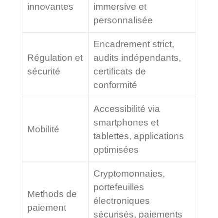
innovantes
immersive et
personnalisée
Encadrement strict,
Régulation et
audits indépendants,
sécurité
certificats de
conformité
Accessibilité via
smartphones et
Mobilité
tablettes, applications
optimisées
Cryptomonnaies,
portefeuilles
Methods de
électroniques
paiement
sécurisés, paiements