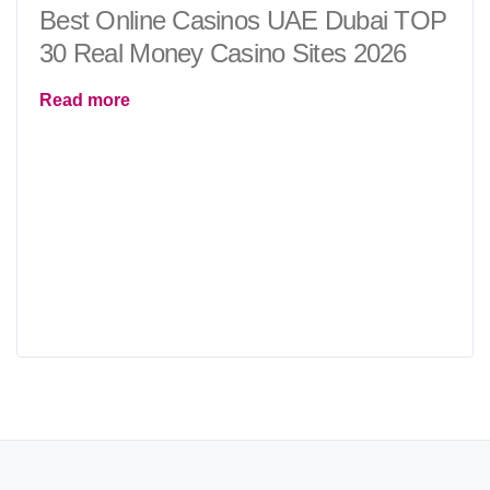
Best Online Casinos UAE Dubai TOP
30 Real Money Casino Sites 2026
Read more