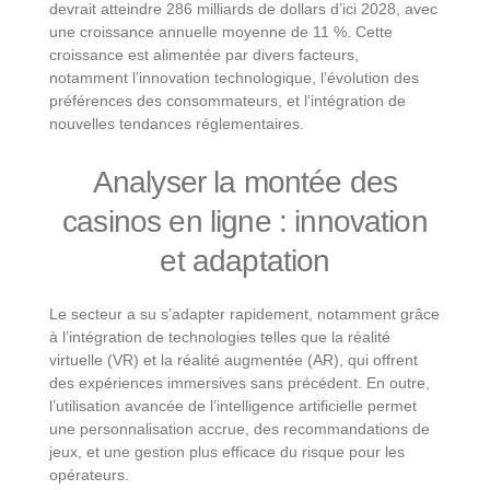
devrait atteindre
286 milliards de dollars
d’ici 2028, avec
une croissance annuelle moyenne de 11 %. Cette
croissance est alimentée par divers facteurs,
notamment l’innovation technologique, l’évolution des
préférences des consommateurs, et l’intégration de
nouvelles tendances réglementaires.
Analyser la montée des
casinos en ligne : innovation
et adaptation
Le secteur a su s’adapter rapidement, notamment grâce
à l’intégration de technologies telles que la réalité
virtuelle (VR) et la réalité augmentée (AR), qui offrent
des expériences immersives sans précédent. En outre,
l’utilisation avancée de l’intelligence artificielle permet
une personnalisation accrue, des recommandations de
jeux, et une gestion plus efficace du risque pour les
opérateurs.