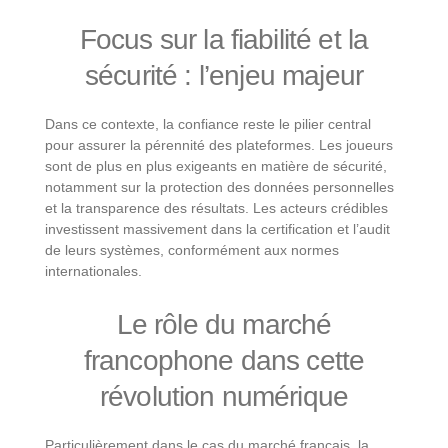
Focus sur la fiabilité et la
sécurité : l’enjeu majeur
Dans ce contexte, la confiance reste le pilier central
pour assurer la pérennité des plateformes. Les joueurs
sont de plus en plus exigeants en matière de sécurité,
notamment sur la protection des données personnelles
et la transparence des résultats. Les acteurs crédibles
investissent massivement dans la certification et l’audit
de leurs systèmes, conformément aux normes
internationales.
Le rôle du marché
francophone dans cette
révolution numérique
Particulièrement dans le cas du marché français, la