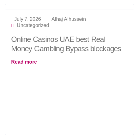
July 7, 2026
Alhaj Alhussein
Uncategorized
Online Casinos UAE best Real
Money Gambling Bypass blockages
Read more