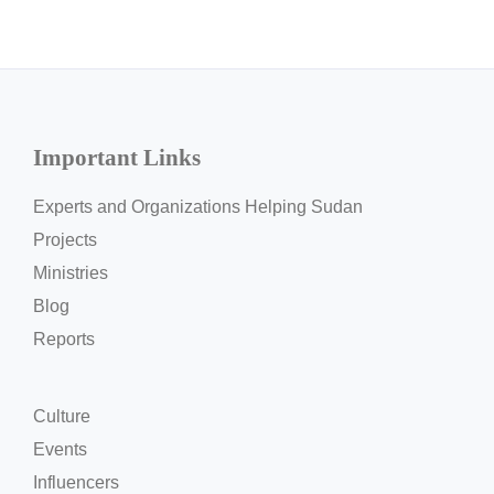
Important Links
Experts and Organizations Helping Sudan
Projects
Ministries
Blog
Reports
Culture
Events
Influencers