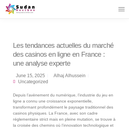
Les tendances actuelles du marché
des casinos en ligne en France :
une analyse experte
June 15, 2025
Alhaj Alhussein
Uncategorized
Depuis l’avènement du numérique, l’industrie du jeu en
ligne a connu une croissance exponentielle,
transformant profondément le paysage traditionnel des
casinos physiques. La France, avec son cadre
réglementaire strict mais en pleine mutation, se trouve à
la croisée des chemins où l’innovation technologique et