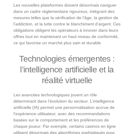
Les nouvelles plateformes doivent désormais naviguer
dans un cadre réglementaire rigoureux, intégrant des
mesures telles que la vérification de l’âge, la gestion de
l’addiction, et la lutte contre le blanchiment d’argent. Ces
obligations obligent les opérateurs à innover dans leurs
offres tout en maintenant un haut niveau de conformité,
ce qui favorise un marché plus sain et durable.
Technologies émergentes :
l’intelligence artificielle et la
réalité virtuelle
Les avancées technologiques jouent un rôle
déterminant dans l’évolution du secteur. L’intelligence
artificielle (IA) permet une personnalisation accrue de
l’expérience utilisateur, avec des recommandations
basées sur le comportement et les préférences de
chaque joueur. Par exemple, certains casinos en ligne
utilisent désormais des algorithmes sophistiqués pour