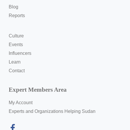
Blog
Reports
Culture
Events
Influencers
Learn
Contact
Expert Members Area
My Account
Experts and Organizations Helping Sudan