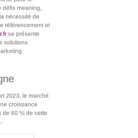
 défis meaning,
 la nécessité de
 le référencement et
.fr
se présente
s solutions
arketing
igne
rt 2023, le marché
une croissance
s de 60 % de cette
.