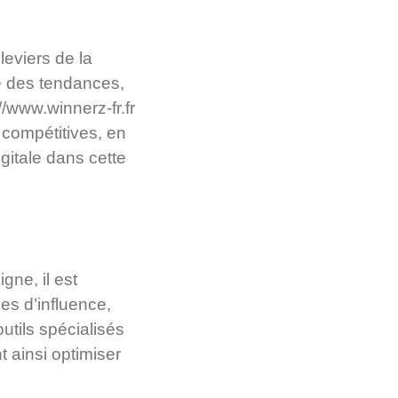
leviers de la
ne des tendances,
//www.winnerz-fr.fr
compétitives, en
gitale dans cette
igne, il est
es d’influence,
utils spécialisés
t ainsi optimiser