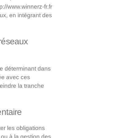
p://www.winnerz-fr.fr
eux, en intégrant des
 réseaux
le déterminant dans
rée avec ces
teindre la tranche
entaire
r les obligations
s ou à la gestion des