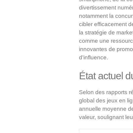
divertissement numé
notamment la concurre
cibler efficacement d
la stratégie de market
comme une ressource 
innovantes de promot
d’influence.
État actuel 
Selon des rapports 
global des jeux en l
annuelle moyenne de 
valeur, soulignant le