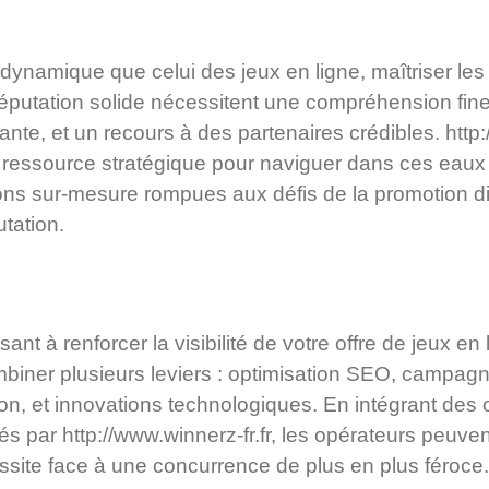
dynamique que celui des jeux en ligne, maîtriser les 
ne réputation solide nécessitent une compréhension fi
nte, et un recours à des partenaires crédibles. http:
ressource stratégique pour naviguer dans ces eaux 
ons sur-mesure rompues aux défis de la promotion di
utation.
isant à renforcer la visibilité de votre offre de jeux en l
biner plusieurs leviers : optimisation SEO, campagn
ion, et innovations technologiques. En intégrant des o
s par http://www.winnerz-fr.fr, les opérateurs peuven
ssite face à une concurrence de plus en plus féroce.