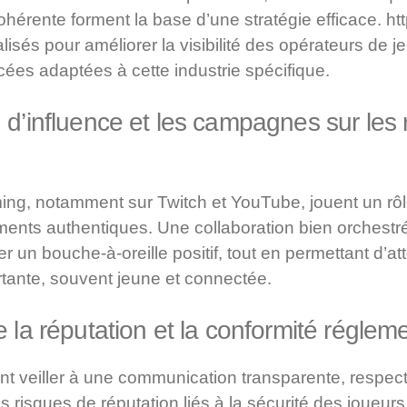
ohérente forment la base d’une stratégie efficace. htt
alisés pour améliorer la visibilité des opérateurs de j
ées adaptées à cette industrie spécifique.
 d’influence et les campagnes sur les
ing, notamment sur Twitch et YouTube, jouent un rô
ments authentiques. Une collaboration bien orchest
r un bouche-à-oreille positif, tout en permettant d’at
rtante, souvent jeune et connectée.
e la réputation et la conformité réglem
t veiller à une communication transparente, respecte
es risques de réputation liés à la sécurité des joueur