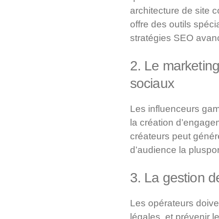
architecture de site c
offre des outils spéci
stratégies SEO avanc
2. Le marketing
sociaux
Les influenceurs gam
la création d’engage
créateurs peut génére
d’audience la pluspo
3. La gestion d
Les opérateurs doiven
légales, et prévenir l