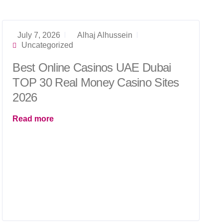
July 7, 2026
Alhaj Alhussein
Uncategorized
Best Online Casinos UAE Dubai
TOP 30 Real Money Casino Sites
2026
Read more