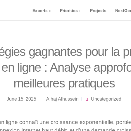
Experts
Priorities
Projects
NextGe
tégies gagnantes pour la 
 en ligne : Analyse approf
meilleures pratiques
June 15, 2025
Alhaj Alhussein
Uncategorized
 ligne connaît une croissance exponentielle, portée
nnexion Internet haut débit, et d’une demande croiss