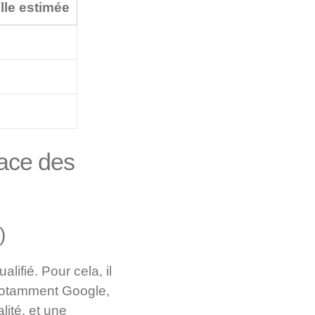
lle estimée
cace des
)
lifié. Pour cela, il
 notamment Google,
lité, et une