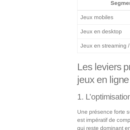
Segme
Jeux mobiles
Jeux en desktop
Jeux en streaming 
Les leviers p
jeux en ligne
1. L’optimisati
Une présence forte sur
est impératif de com
qui reste dominant en