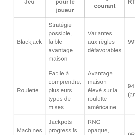
Jeu
pour le
RT
courant
joueur
Stratégie
possible,
Variantes
Blackjack
faible
aux règles
9
avantage
défavorables
maison
Facile à
Avantage
comprendre,
maison
94
Roulette
plusieurs
élevé sur la
(a
types de
roulette
mises
américaine
Jackpots
RNG
Machines
progressifs,
opaque,
9