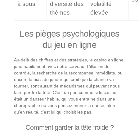
à sous
diversité des
volatilité
thèmes
élevée
Les pièges psychologiques
du jeu en ligne
Au-delà des chiffres et des stratégies, le casino en ligne
joue habilement avec notre cerveau. L’illusion de
contrôle, la recherche de la récompense immédiate, ou
encore le biais du joueur qui croit que la chance va
tourner, sont autant de mécanismes qui peuvent nous
faire perdre la tête. C’est un peu comme si le casino
était un danseur habile, qui vous entraîne dans une
chorégraphie où vous pensez mener la danse, alors
qu’en réalité, c’est lui qui choisit les pas.
Comment garder la tête froide ?