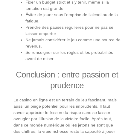
Fixer un budget strict et s’y tenir, même si la
tentation est grande.
Éviter de jouer sous l’emprise de l’alcool ou de la
fatigue.
Prendre des pauses régulières pour ne pas se
laisser emporter.
Ne jamais considérer le jeu comme une source de
revenus.
Se renseigner sur les règles et les probabilités
avant de miser.
Conclusion : entre passion et
prudence
Le casino en ligne est un terrain de jeu fascinant, mais
aussi un piège potentiel pour les imprudents. Il faut
savoir apprécier le frisson du risque sans se laisser
aveugler par l’illusion de la victoire facile. Après tout,
dans ce monde numérique où les jetons ne sont que
des chiffres, la vraie richesse reste la capacité à jouer