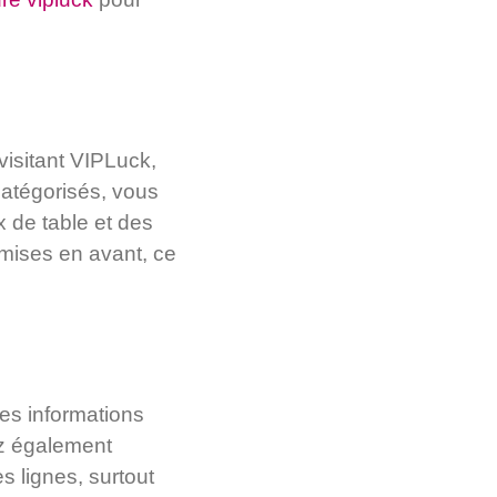
visitant VIPLuck,
n catégorisés, vous
 de table et des
 mises en avant, ce
des informations
ez également
es lignes, surtout