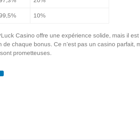
97,3%
20%
99,5%
10%
uck Casino offre une expérience solide, mais il est e
ion de chaque bonus. Ce n’est pas un casino parfait, 
 sont prometteuses.