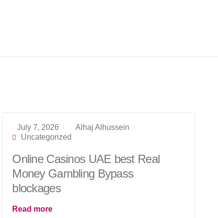
July 7, 2026
Alhaj Alhussein
Uncategorized
Online Casinos UAE best Real
Money Gambling Bypass
blockages
Read more