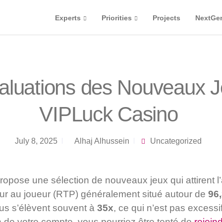
Experts
Priorities
Projects
NextGe
aluations des Nouveaux J
VIPLuck Casino
July 8, 2025
Alhaj Alhussein
Uncategorized
opose une sélection de nouveaux jeux qui attirent l’
our au joueur (RTP) généralement situé autour de
96
us s’élèvent souvent à
35x
, ce qui n’est pas excessi
n de votre compte, vous pourriez être tenté de
rejoin