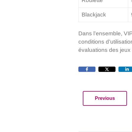
Roulette
Blackjack
Dans l’ensemble, VIPL
conditions d’utilisat
évaluations des jeux
Previous