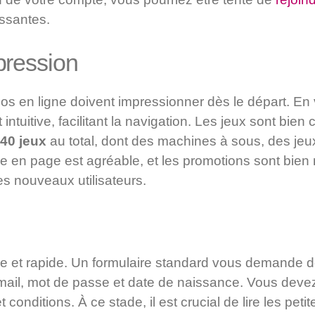
essantes.
pression
nos en ligne doivent impressionner dès le départ. En 
et intuitive, facilitant la navigation. Les jeux sont bie
840 jeux
au total, dont des machines à sous, des jeux
se en page est agréable, et les promotions sont bien
 des nouveaux utilisateurs.
ple et rapide. Un formulaire standard vous demande 
email, mot de passe et date de naissance. Vous dev
 conditions. À ce stade, il est crucial de lire les petit