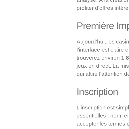
profiter d’offres intér
Première Im
Aujourd’hui, les casi
l’interface est claire 
trouverez environ
1 
jeux en direct. La mi
qui attire l’attention
Inscription
L’inscription est sim
essentielles : nom, 
accepter les termes et