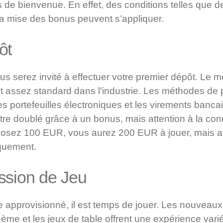
de bienvenue. En effet, des conditions telles que de
a mise des bonus peuvent s’appliquer.
ôt
vous serez invité à effectuer votre premier dépôt. Le
st assez standard dans l’industrie. Les méthodes de 
les portefeuilles électroniques et les virements banca
re doublé grâce à un bonus, mais attention à la cond
posez 100 EUR, vous aurez 200 EUR à jouer, mais 
quement.
ssion de Jeu
e approvisionné, il est temps de jouer. Les nouveau
ème et les jeux de table offrent une expérience vari