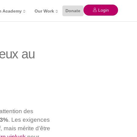
Login
Donate
n Academy
Our Work
eux au
attention des
,3%
. Les exigences
f, mais mérite d’être
dre vipluck
pour