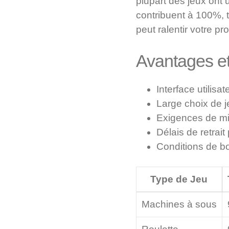
plupart des jeux ont 
contribuent à 100%, 
peut ralentir votre p
Avantages et
Interface utilisate
Large choix de j
Exigences de mi
Délais de retrait
Conditions de bon
Type de Jeu
Machines à sous