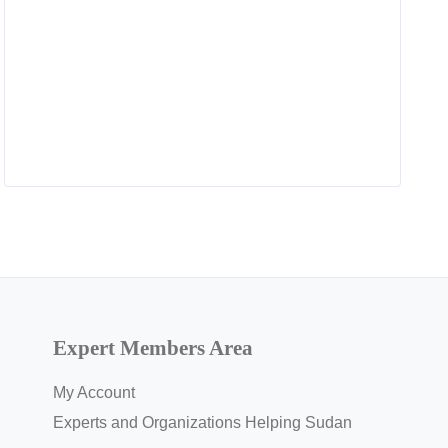
Expert Members Area
My Account
Experts and Organizations Helping Sudan