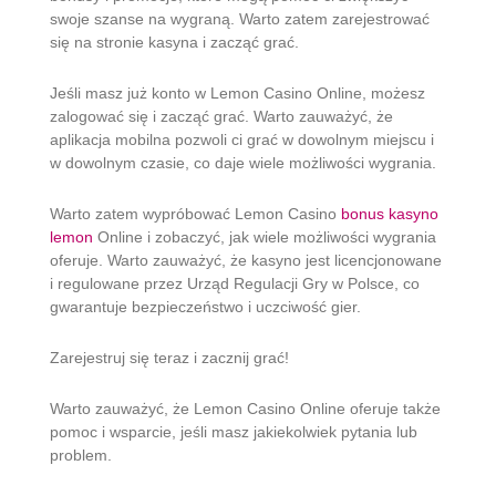
swoje szanse na wygraną. Warto zatem zarejestrować
się na stronie kasyna i zacząć grać.
Jeśli masz już konto w Lemon Casino Online, możesz
zalogować się i zacząć grać. Warto zauważyć, że
aplikacja mobilna pozwoli ci grać w dowolnym miejscu i
w dowolnym czasie, co daje wiele możliwości wygrania.
Warto zatem wypróbować Lemon Casino
bonus kasyno
lemon
Online i zobaczyć, jak wiele możliwości wygrania
oferuje. Warto zauważyć, że kasyno jest licencjonowane
i regulowane przez Urząd Regulacji Gry w Polsce, co
gwarantuje bezpieczeństwo i uczciwość gier.
Zarejestruj się teraz i zacznij grać!
Warto zauważyć, że Lemon Casino Online oferuje także
pomoc i wsparcie, jeśli masz jakiekolwiek pytania lub
problem.