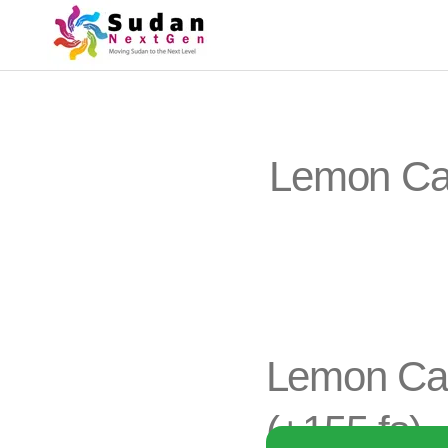
Lemon Casi
Lemon Casi
(+155 fs)