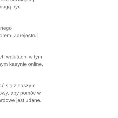
 mogą być
danego
rem. Zarejestruj
ch walutach, w tym
ym kasynie online,
ać się z naszym
otowy, aby pomóc w
rdowe jest udane.