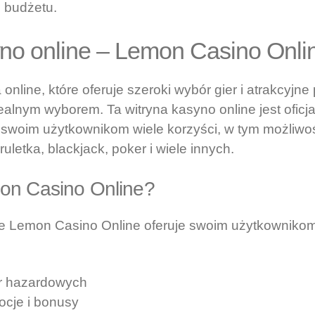
 budżetu.
yno online – Lemon Casino Onli
online, które oferuje szeroki wybór gier i atrakcyjn
dealnym wyborem. Ta witryna kasyno online jest ofic
e swoim użytkownikom wiele korzyści, w tym możliwo
ruletka, blackjack, poker i wiele innych.
on Casino Online?
e Lemon Casino Online oferuje swoim użytkownikom 
er hazardowych
ocje i bonusy