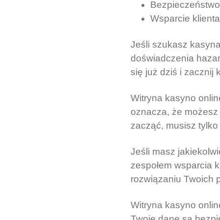
Bezpieczeństwo 
Wsparcie klienta
Jeśli szukasz kasyna
doświadczenia hazar
się już dziś i zaczni
Witryna kasyno onlin
oznacza, że możesz g
zacząć, musisz tylko
Jeśli masz jakiekolw
zespołem wsparcia kl
rozwiązaniu Twoich 
Witryna kasyno onlin
Twoje dane są bezpie