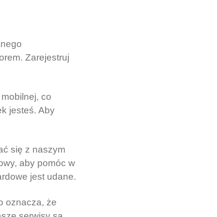
danego
rem. Zarejestruj
mobilnej, co
k jesteś. Aby
ać się z naszym
otowy, aby pomóc w
rdowe jest udane.
o oznacza, że
asze serwisy są