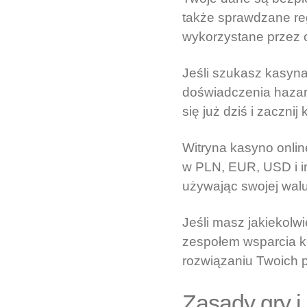
także sprawdzane reg
wykorzystane przez o
Jeśli szukasz kasyna
doświadczenia hazar
się już dziś i zaczni
Witryna kasyno onlin
w PLN, EUR, USD i i
używając swojej walu
Jeśli masz jakiekolw
zespołem wsparcia kl
rozwiązaniu Twoich 
Zasady gry i