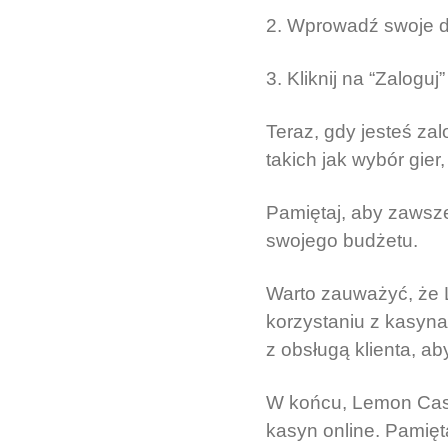
2. Wprowadź swoje da
3. Kliknij na “Zalogu
Teraz, gdy jesteś za
takich jak wybór gier
Pamiętaj, aby zawsze
swojego budżetu.
Warto zauważyć, że 
korzystaniu z kasyna
z obsługą klienta, a
W końcu, Lemon Casi
kasyn online. Pamięt