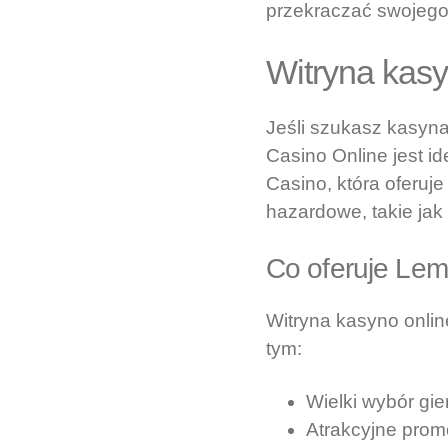
przekraczać swojego
Witryna kas
Jeśli szukasz kasyna 
Casino Online jest i
Casino, która oferuj
hazardowe, takie jak 
Co oferuje Lem
Witryna kasyno onlin
tym:
Wielki wybór gi
Atrakcyjne prom