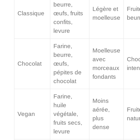
beurre,
Légère et
Fruit
Classique
œufs, fruits
moelleuse
beur
confits,
levure
Farine,
Moelleuse
beurre,
avec
Choc
Chocolat
œufs,
morceaux
inte
pépites de
fondants
chocolat
Farine,
Moins
huile
aérée,
Fruit
Vegan
végétale,
plus
natu
fruits secs,
dense
levure