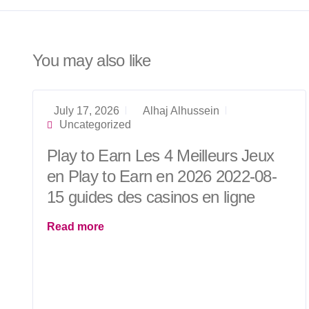
You may also like
July 17, 2026
Alhaj Alhussein
Uncategorized
Play to Earn Les 4 Meilleurs Jeux
en Play to Earn en 2026 2022-08-
15 guides des casinos en ligne
Read more