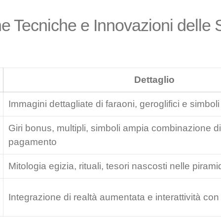
he Tecniche e Innovazioni delle 
Dettaglio
Immagini dettagliate di faraoni, geroglifici e simboli
Giri bonus, multipli, simboli ampia combinazione di 
pagamento
Mitologia egizia, rituali, tesori nascosti nelle pirami
Integrazione di realtà aumentata e interattività con