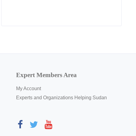
Expert Members Area
My Account
Experts and Organizations Helping Sudan