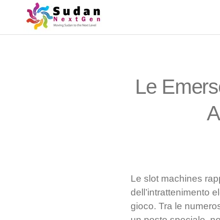
Le Emerse
A
Le slot machines rapp
dell’intrattenimento e
gioco. Tra le numerose
un posto speciale, no