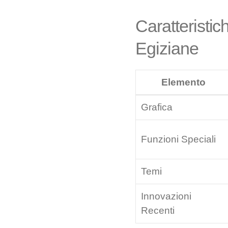
Caratteristic
Egiziane
Elemento
Grafica
Funzioni Speciali
Temi
Innovazioni
Recenti