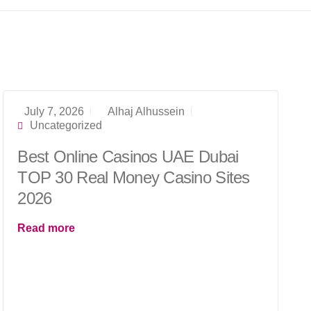
July 7, 2026
Alhaj Alhussein
Uncategorized
Best Online Casinos UAE Dubai
TOP 30 Real Money Casino Sites
2026
Read more