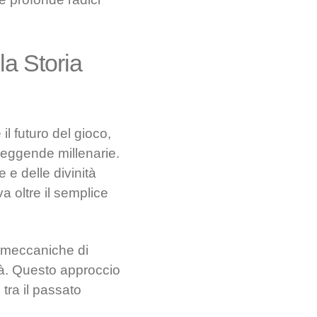
la Storia
l futuro del gioco,
e leggende millenarie.
 e delle divinità
 oltre il semplice
e meccaniche di
lità. Questo approccio
tra il passato