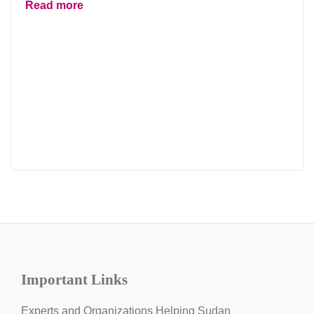
Read more
Important Links
Experts and Organizations Helping Sudan