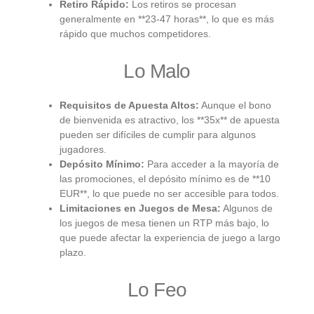
Retiro Rápido:
Los retiros se procesan
generalmente en **23-47 horas**, lo que es más
rápido que muchos competidores.
Lo Malo
Requisitos de Apuesta Altos:
Aunque el bono
de bienvenida es atractivo, los **35x** de apuesta
pueden ser difíciles de cumplir para algunos
jugadores.
Depósito Mínimo:
Para acceder a la mayoría de
las promociones, el depósito mínimo es de **10
EUR**, lo que puede no ser accesible para todos.
Limitaciones en Juegos de Mesa:
Algunos de
los juegos de mesa tienen un RTP más bajo, lo
que puede afectar la experiencia de juego a largo
plazo.
Lo Feo