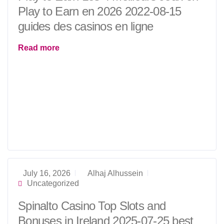
Play to Earn en 2026 2022-08-15
guides des casinos en ligne
Read more
July 16, 2026
Alhaj Alhussein
Uncategorized
Spinalto Casino Top Slots and
Bonuses in Ireland 2025-07-25 best