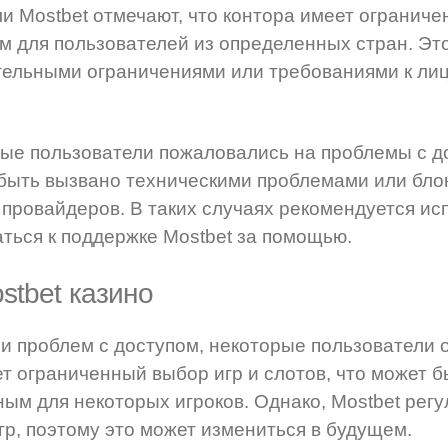
и Mostbet отмечают, что контора имеет ограничен
 для пользователей из определенных стран. Эт
тельными ограничениями или требованиями к ли
рые пользователи пожаловались на проблемы с до
 быть вызвано техническими проблемами или блок
 провайдеров. В таких случаях рекомендуется ис
ться к поддержке Mostbet за помощью.
stbet казино
и проблем с доступом, некоторые пользователи о
ет ограниченный выбор игр и слотов, что может б
ым для некоторых игроков. Однако, Mostbet рег
гр, поэтому это может измениться в будущем.