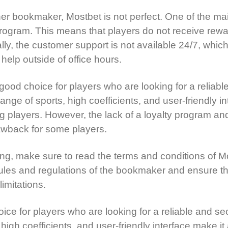
her bookmaker, Mostbet is not perfect. One of the ma
 program. This means that players do not receive rew
nally, the customer support is not available 24/7, whi
help outside of office hours.
 good choice for players who are looking for a reliab
nge of sports, high coefficients, and user-friendly in
 players. However, the lack of a loyalty program an
awback for some players.
ing, make sure to read the terms and conditions of Mo
ules and regulations of the bookmaker and ensure th
limitations.
oice for players who are looking for a reliable and s
 high coefficients, and user-friendly interface make it