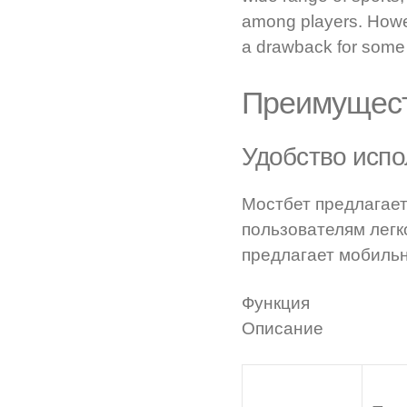
among players. Howev
a drawback for some 
Преимущест
Удобство исп
Мостбет предлагает
пользователям легк
предлагает мобильн
Функция
Описание