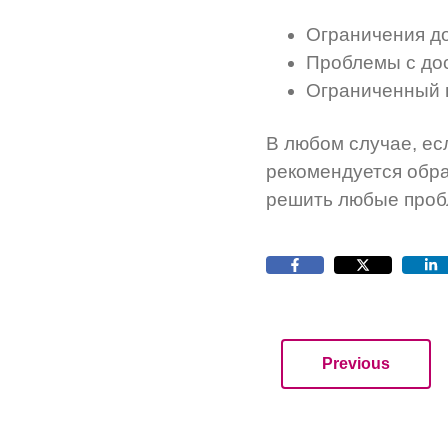
Ограничения до
Проблемы с дос
Ограниченный в
В любом случае, есл
рекомендуется обра
решить любые пробл
Previous