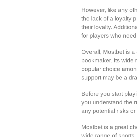
However, like any ot
the lack of a loyalty
their loyalty. Additio
for players who need 
Overall, Mostbet is a
bookmaker. Its wide ra
popular choice among
support may be a dr
Before you start play
you understand the r
any potential risks or 
Mostbet is a great ch
wide range of sports,