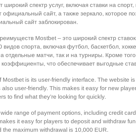
т широкий спектр услуг, включая ставки на спорт,
 официальный сайт, а также зеркало, которое по
иальный сайт заблокирован.
реимуществ Mostbet – это широкий спектр ставок 
 видов спорта, включая футбол, баскетбол, хокке
а отдельные матчи, так и на турниры. Кроме того
 коэффициенты, что обеспечивает выгодные став
Mostbet is its user-friendly interface. The website is
 also user-friendly. This makes it easy for new player
s to find what they’re looking for quickly.
 wide range of payment options, including credit card
 makes it easy for players to deposit and withdraw f
nd the maximum withdrawal is 10,000 EUR.