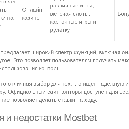
воляет
различные игры,
ать
Онлайн-
включая слоты,
Бон
ки на
казино
карточные игры и
у
рулетку
t предлагает широкий спектр функций, включая он
угое. Это позволяет пользователям получать ма
использования конторы.
 это отличная выбор для тех, кто ищет надежную 
ру. Официальный сайт конторы доступен для все
ие позволяет делать ставки на ходу.
 и недостатки Mostbet