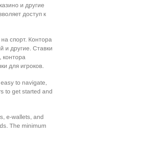
 казино и другие
зволяет доступ к
на спорт. Контора
й и другие. Ставки
, контора
ки для игроков.
 easy to navigate,
s to get started and
s, e-wallets, and
unds. The minimum