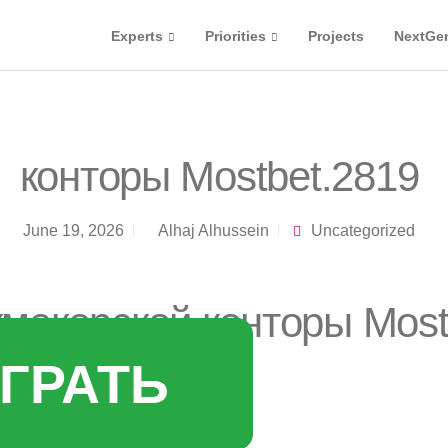
Experts
Priorities
Projects
NextGe
конторы Mostbet.2819
June 19, 2026
Alhaj Alhussein
Uncategorized
мекерской конторы Most
ИГРАТЬ