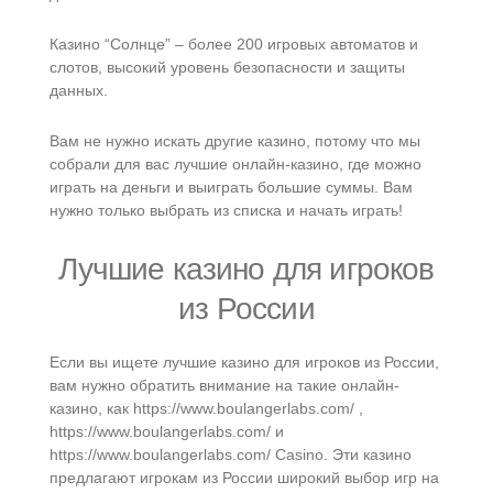
Казино “Солнце” – более 200 игровых автоматов и
слотов, высокий уровень безопасности и защиты
данных.
Вам не нужно искать другие казино, потому что мы
собрали для вас лучшие онлайн-казино, где можно
играть на деньги и выиграть большие суммы. Вам
нужно только выбрать из списка и начать играть!
Лучшие казино для игроков
из России
Если вы ищете лучшие казино для игроков из России,
вам нужно обратить внимание на такие онлайн-
казино, как https://www.boulangerlabs.com/ ,
https://www.boulangerlabs.com/ и
https://www.boulangerlabs.com/ Casino. Эти казино
предлагают игрокам из России широкий выбор игр на