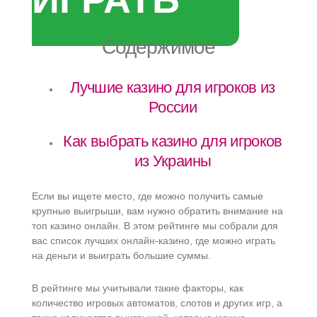
Содержимое
Лучшие казино для игроков из
России
Как выбрать казино для игроков
из Украины
Если вы ищете место, где можно получить самые
крупные выигрыши, вам нужно обратить внимание на
топ казино онлайн. В этом рейтинге мы собрали для
вас список лучших онлайн-казино, где можно играть
на деньги и выиграть большие суммы.
В рейтинге мы учитывали такие факторы, как
количество игровых автоматов, слотов и других игр, а