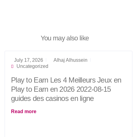
You may also like
July 17, 2026
Alhaj Alhussein
Uncategorized
Play to Earn Les 4 Meilleurs Jeux en
Play to Earn en 2026 2022-08-15
guides des casinos en ligne
Read more