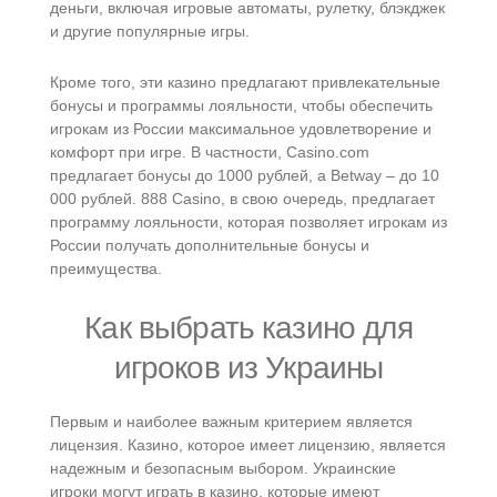
деньги, включая игровые автоматы, рулетку, блэкджек
и другие популярные игры.
Кроме того, эти казино предлагают привлекательные
бонусы и программы лояльности, чтобы обеспечить
игрокам из России максимальное удовлетворение и
комфорт при игре. В частности, Casino.com
предлагает бонусы до 1000 рублей, а Betway – до 10
000 рублей. 888 Casino, в свою очередь, предлагает
программу лояльности, которая позволяет игрокам из
России получать дополнительные бонусы и
преимущества.
Как выбрать казино для
игроков из Украины
Первым и наиболее важным критерием является
лицензия. Казино, которое имеет лицензию, является
надежным и безопасным выбором. Украинские
игроки могут играть в казино, которые имеют