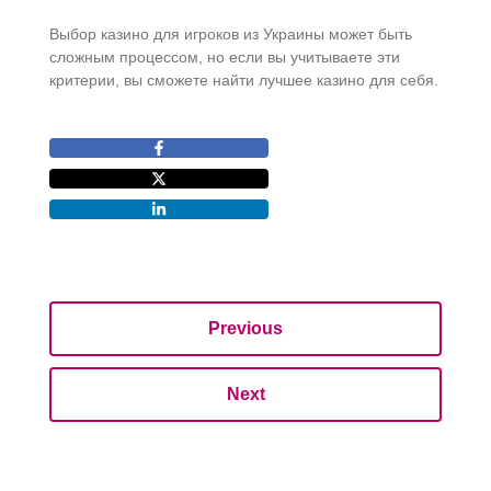
Выбор казино для игроков из Украины может быть
сложным процессом, но если вы учитываете эти
критерии, вы сможете найти лучшее казино для себя.
Previous
Next