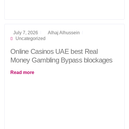
July 7, 2026
Alhaj Alhussein
Uncategorized
Online Casinos UAE best Real
Money Gambling Bypass blockages
Read more