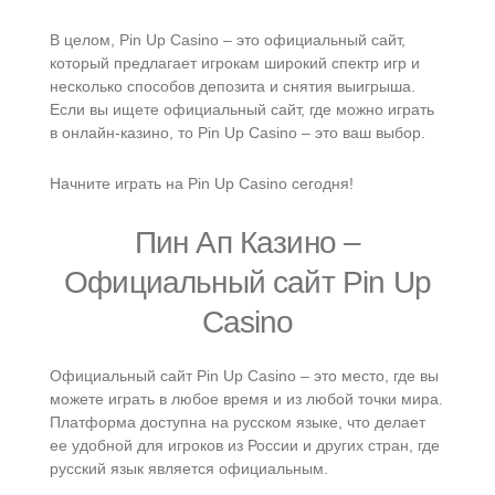
В целом, Pin Up Casino – это официальный сайт,
который предлагает игрокам широкий спектр игр и
несколько способов депозита и снятия выигрыша.
Если вы ищете официальный сайт, где можно играть
в онлайн-казино, то Pin Up Casino – это ваш выбор.
Начните играть на Pin Up Casino сегодня!
Пин Ап Казино –
Официальный сайт Pin Up
Casino
Официальный сайт Pin Up Casino – это место, где вы
можете играть в любое время и из любой точки мира.
Платформа доступна на русском языке, что делает
ее удобной для игроков из России и других стран, где
русский язык является официальным.