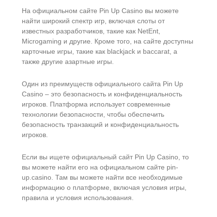
На официальном сайте Pin Up Casino вы можете
найти широкий спектр игр, включая слоты от
известных разработчиков, такие как NetEnt,
Microgaming и другие. Кроме того, на сайте доступны
карточные игры, такие как blackjack и baccarat, а
также другие азартные игры.
Один из преимуществ официального сайта Pin Up
Casino – это безопасность и конфиденциальность
игроков. Платформа использует современные
технологии безопасности, чтобы обеспечить
безопасность транзакций и конфиденциальность
игроков.
Если вы ищете официальный сайт Pin Up Casino, то
вы можете найти его на официальном сайте pin-
up.casino. Там вы можете найти все необходимые
информацию о платформе, включая условия игры,
правила и условия использования.