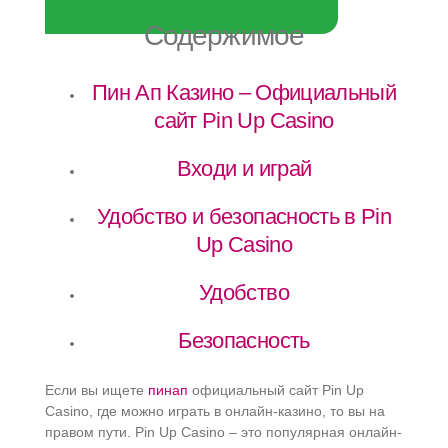
Содержимое
Пин Ап Казино – Официальный
сайт Pin Up Casino
Входи и играй
Удобство и безопасность в Pin
Up Casino
Удобство
Безопасность
Если вы ищете
пинап
официальный сайт Pin Up
Casino, где можно играть в онлайн-казино, то вы на
правом пути. Pin Up Casino – это популярная онлайн-