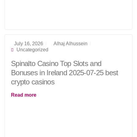
July 16, 2026
Alhaj Alhussein
Uncategorized
Spinalto Casino Top Slots and
Bonuses in Ireland 2025-07-25 best
crypto casinos
Read more