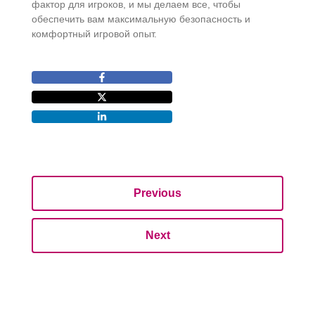
фактор для игроков, и мы делаем все, чтобы
обеспечить вам максимальную безопасность и
комфортный игровой опыт.
Previous
Next