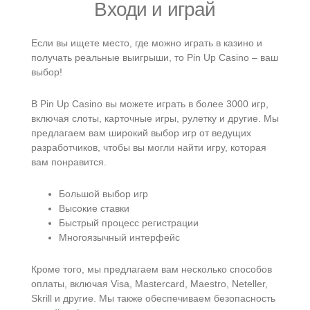
Входи и играй
Если вы ищете место, где можно играть в казино и
получать реальные выигрыши, то Pin Up Casino – ваш
выбор!
В Pin Up Casino вы можете играть в более 3000 игр,
включая слоты, карточные игры, рулетку и другие. Мы
предлагаем вам широкий выбор игр от ведущих
разработчиков, чтобы вы могли найти игру, которая
вам понравится.
Большой выбор игр
Высокие ставки
Быстрый процесс регистрации
Многоязычный интерфейс
Кроме того, мы предлагаем вам несколько способов
оплаты, включая Visa, Mastercard, Maestro, Neteller,
Skrill и другие. Мы также обеспечиваем безопасность