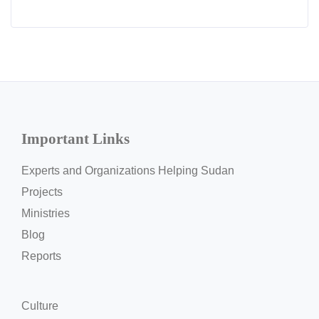
Important Links
Experts and Organizations Helping Sudan
Projects
Ministries
Blog
Reports
Culture