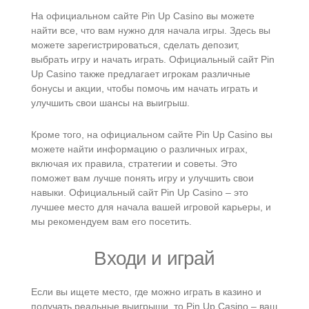
На официальном сайте Pin Up Casino вы можете
найти все, что вам нужно для начала игры. Здесь вы
можете зарегистрироваться, сделать депозит,
выбрать игру и начать играть. Официальный сайт Pin
Up Casino также предлагает игрокам различные
бонусы и акции, чтобы помочь им начать играть и
улучшить свои шансы на выигрыш.
Кроме того, на официальном сайте Pin Up Casino вы
можете найти информацию о различных играх,
включая их правила, стратегии и советы. Это
поможет вам лучше понять игру и улучшить свои
навыки. Официальный сайт Pin Up Casino – это
лучшее место для начала вашей игровой карьеры, и
мы рекомендуем вам его посетить.
Входи и играй
Если вы ищете место, где можно играть в казино и
получать реальные выигрыши, то Pin Up Casino – ваш