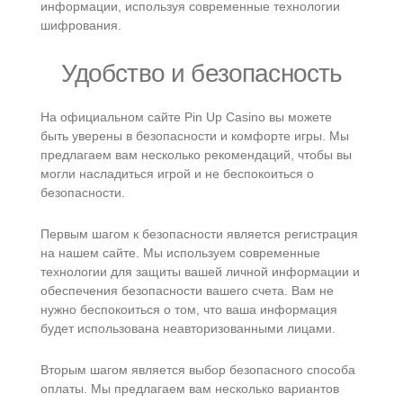
информации, используя современные технологии
шифрования.
Удобство и безопасность
На официальном сайте Pin Up Casino вы можете
быть уверены в безопасности и комфорте игры. Мы
предлагаем вам несколько рекомендаций, чтобы вы
могли насладиться игрой и не беспокоиться о
безопасности.
Первым шагом к безопасности является регистрация
на нашем сайте. Мы используем современные
технологии для защиты вашей личной информации и
обеспечения безопасности вашего счета. Вам не
нужно беспокоиться о том, что ваша информация
будет использована неавторизованными лицами.
Вторым шагом является выбор безопасного способа
оплаты. Мы предлагаем вам несколько вариантов