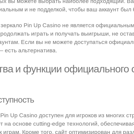
рых вы можете выбрать наиболее подходящий. Ва
альным и не подделкой, чтобы ваш аккаунт был 
 зеркало Pin Up Casino не является официальным
продолжать играть и получать выигрыши, не остав
каунтам. Если вы не можете доступаться официал
– есть альтернатива.
ва и функции официального с
ступность
in Up Casino доступен для игроков из многих ст
т на основе cutting-edge технологий, обеспечива
к играм. Кроме того, сайт оптимизирован для раз