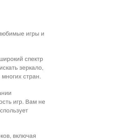
 любимые игры и
 широкий спектр
искать зеркало,
 многих стран.
ании
сть игр. Вам не
использует
ков, включая