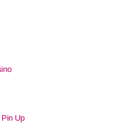
ino
 Pin Up