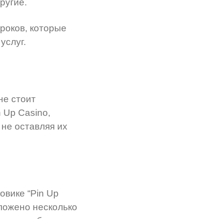
ругие.
роков, которые
услуг.
не стоит
 Up Casino,
 не оставляя их
овике “Pin Up
дложено несколько