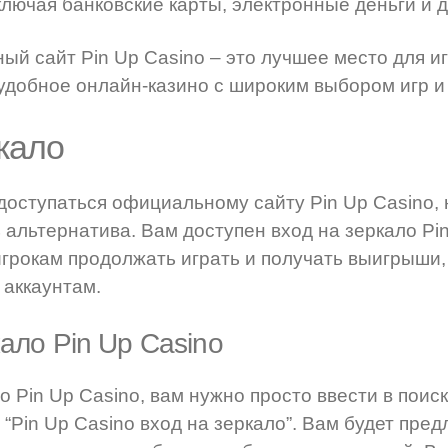
ключая банковские карты, электронные деньги и д
ый сайт Pin Up Casino – это лучшее место для иг
удобное онлайн-казино с широким выбором игр и 
кало
доступаться официальному сайту Pin Up Casino, 
 альтернатива. Вам доступен вход на зеркало Pin
игрокам продолжать играть и получать выигрыши,
 аккаунтам.
кало Pin Up Casino
 Pin Up Casino, вам нужно просто ввести в поиск
 “Pin Up Casino вход на зеркало”. Вам будет пре