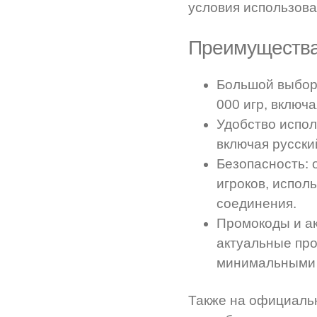
условия использова
Преимущества 
Большой выбор 
000 игр, включа
Удобство испол
включая русски
Безопасность: 
игроков, испо
соединения.
Промокоды и ак
актуальные про
минимальными 
Также на официаль