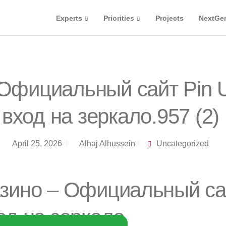
Experts
Priorities
Projects
NextGe
 Официальный сайт Pin 
вход на зеркало.957 (2)
April 25, 2026
Alhaj Alhussein
Uncategorized
азино – Официальный са
од на зеркало