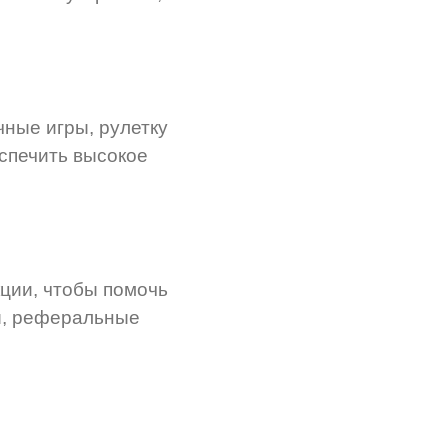
чные игры, рулетку
еспечить высокое
ции, чтобы помочь
сы, реферальные