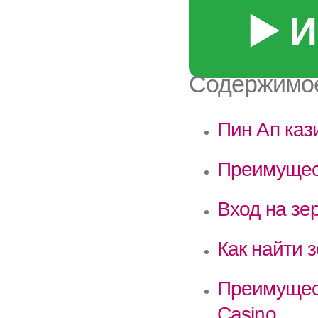
▶️ 
Содержимо
Пин Ап каз
Преимущест
Вход на зе
Как найти 
Преимущест
Casino