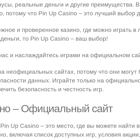
усы, реальные деньги и другие преимущества. 
о, потому что Pin Up Casino – это лучший выбор д
жное и проверенное казино, где можно играть в
еньги, то Pin Up Casino – ваш выбор!
час и наслаждайтесь играми на официальном сай
на неофициальных сайтах, потому что они могут
опасности данных. Играйте только на официально
ечить безопасность и честность игр.
ино – Официальный сайт
in Up Casino – это место, где вы можете найти
о, включая список доступных игр, условия акции,