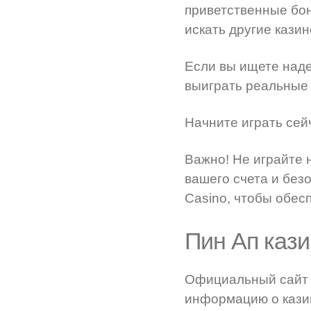
приветственные бон
искать другие казин
Если вы ищете наде
выиграть реальные д
Начните играть сей
Важно! Не играйте 
вашего счета и без
Casino, чтобы обесп
Пин Ап каз
Официальный сайт P
информацию о казин