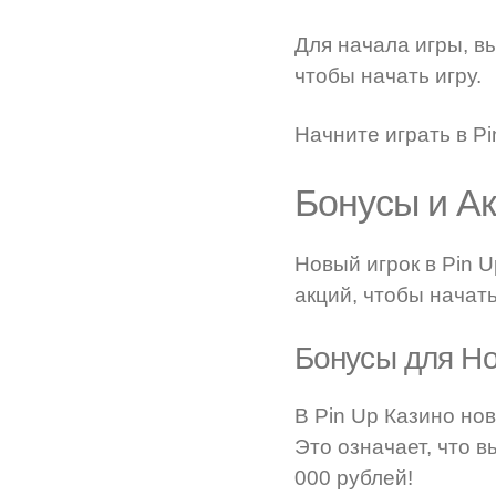
Для начала игры, вы
чтобы начать игру.
Начните играть в P
Бонусы и Ак
Новый игрок в Pin U
акций, чтобы начат
Бонусы для Н
В Pin Up Казино нов
Это означает, что в
000 рублей!