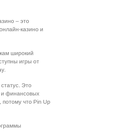
азино – это
онлайн-казино и
окам широкий
оступны игры от
ay.
статус. Это
х и финансовых
 потому что Pin Up
рограммы