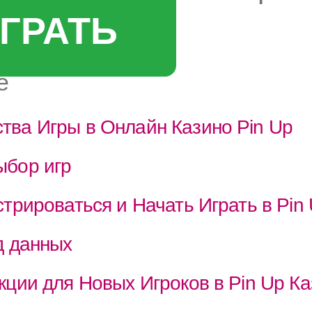
ИГРАТЬ
е
ва Игры в Онлайн Казино Pin Up
ыбор игр
стрироваться и Начать Играть в Pin
д данных
кции для Новых Игроков в Pin Up К