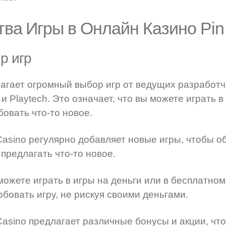
ва Игры в Онлайн Казино Pin
р игр
лагает огромный выбор игр от ведущих разработч
 и Playtech. Это означает, что вы можете играть в
бовать что-то новое.
 Casino регулярно добавляет новые игры, чтобы о
предлагать что-то новое.
можете играть в игры на деньги или в бесплатном
бовать игру, не рискуя своими деньгами.
 Casino предлагает различные бонусы и акции, чт