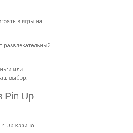
грать в игры на
ут развлекательный
еньги или
ваш выбор.
в Pin Up
in Up Казино.