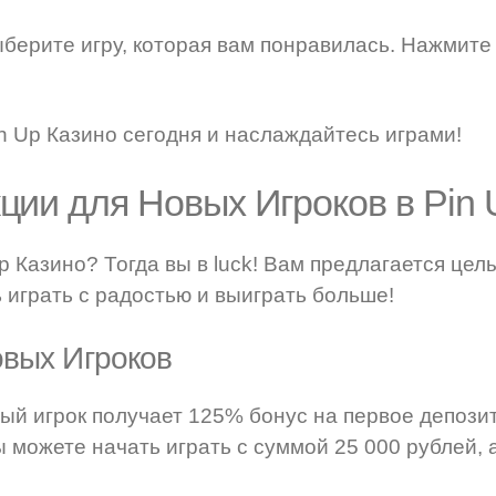
берите игру, которая вам понравилась. Нажмите н
in Up Казино сегодня и наслаждайтесь играми!
ции для Новых Игроков в Pin 
p Казино? Тогда вы в luck! Вам предлагается цел
ь играть с радостью и выиграть больше!
овых Игроков
ый игрок получает 125% бонус на первое депозит,
ы можете начать играть с суммой 25 000 рублей, а