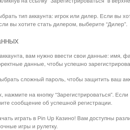
 кликнув на ссылку “Зарегистрироваться” в верхн
брать тип аккаунта: игрок или дилер. Если вы хот
сли вы хотите стать дилером, выберите “Дилер”.
анных
аккаунта, вам нужно ввести свои данные: имя, фа
рректные данные, чтобы успешно зарегистрирова
ыбрать сложный пароль, чтобы защитить ваш акк
, нажмите на кнопку “Зарегистрироваться”. Если
чите сообщение об успешной регистрации.
ачать играть в Pin Up Казино! Вам доступны разл
очные игры и рулетку.