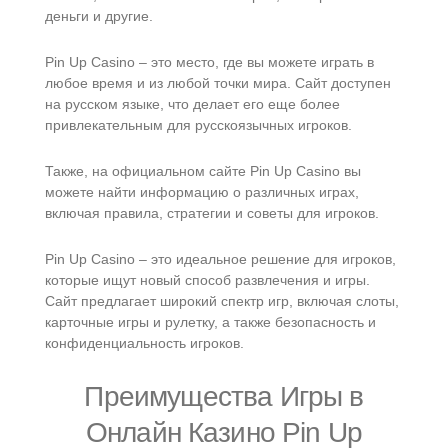
деньги и другие.
Pin Up Casino – это место, где вы можете играть в
любое время и из любой точки мира. Сайт доступен
на русском языке, что делает его еще более
привлекательным для русскоязычных игроков.
Также, на официальном сайте Pin Up Casino вы
можете найти информацию о различных играх,
включая правила, стратегии и советы для игроков.
Pin Up Casino – это идеальное решение для игроков,
которые ищут новый способ развлечения и игры.
Сайт предлагает широкий спектр игр, включая слоты,
карточные игры и рулетку, а также безопасность и
конфиденциальность игроков.
Преимущества Игры в
Онлайн Казино Pin Up