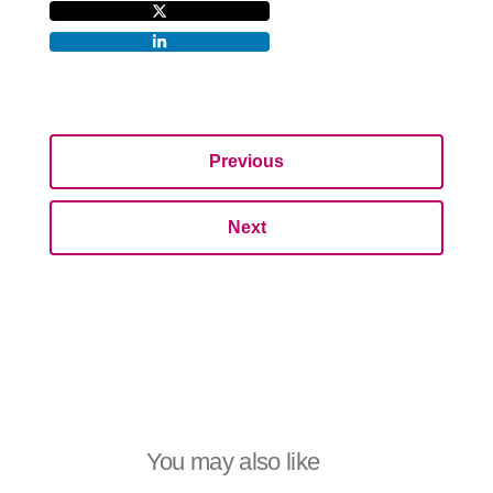
Previous
Next
You may also like