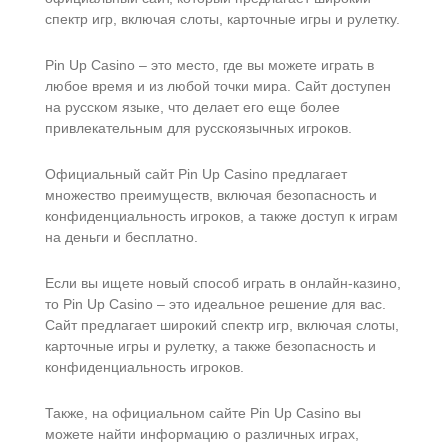
спектр игр, включая слоты, карточные игры и рулетку.
Pin Up Casino – это место, где вы можете играть в
любое время и из любой точки мира. Сайт доступен
на русском языке, что делает его еще более
привлекательным для русскоязычных игроков.
Официальный сайт Pin Up Casino предлагает
множество преимуществ, включая безопасность и
конфиденциальность игроков, а также доступ к играм
на деньги и бесплатно.
Если вы ищете новый способ играть в онлайн-казино,
то Pin Up Casino – это идеальное решение для вас.
Сайт предлагает широкий спектр игр, включая слоты,
карточные игры и рулетку, а также безопасность и
конфиденциальность игроков.
Также, на официальном сайте Pin Up Casino вы
можете найти информацию о различных играх,