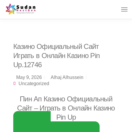
Казино Официальный Сайт
Играть в Онлайн Казино Pin
Up.12746
May 9, 2026
Alhaj Alhussein
Uncategorized
Пин Ап Казино Официальный
Сайт – Играть в Онлайн Казино
Pin Up
▶️