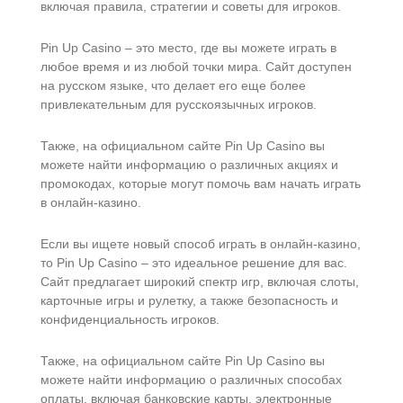
включая правила, стратегии и советы для игроков.
Pin Up Casino – это место, где вы можете играть в
любое время и из любой точки мира. Сайт доступен
на русском языке, что делает его еще более
привлекательным для русскоязычных игроков.
Также, на официальном сайте Pin Up Casino вы
можете найти информацию о различных акциях и
промокодах, которые могут помочь вам начать играть
в онлайн-казино.
Если вы ищете новый способ играть в онлайн-казино,
то Pin Up Casino – это идеальное решение для вас.
Сайт предлагает широкий спектр игр, включая слоты,
карточные игры и рулетку, а также безопасность и
конфиденциальность игроков.
Также, на официальном сайте Pin Up Casino вы
можете найти информацию о различных способах
оплаты, включая банковские карты, электронные