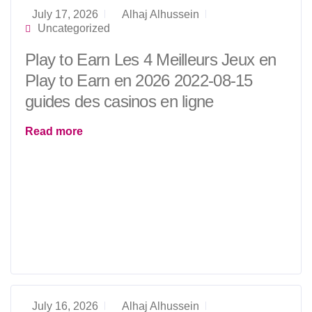
July 17, 2026
Alhaj Alhussein
Uncategorized
Play to Earn Les 4 Meilleurs Jeux en
Play to Earn en 2026 2022-08-15
guides des casinos en ligne
Read more
July 16, 2026
Alhaj Alhussein