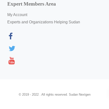
Expert Members Area
My Account
Experts and Organizations Helping Sudan
© 2019 - 2022 . All rights reserved. Sudan Nextgen