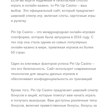
Если вы ищете надежный и безопасный способ
играть в онлайн-казино, то Pin Up Casino – ваш
выбор. Это официальный сайт, который предлагает
широкий спектр игр, включая слоты, карточные игры
и рулетку.
Pin Up Casino – это международная онлайн-игровая
платформа, которая была запущена в 2016 году. С
тех пор она стала одним из самых популярных
онлайн-казино в мире, привлекая игроков из более
50 стран.
Один из ключевых факторов успеха Pin Up Casino –
это его безопасность. Сайт использует современные
технологии для защиты данных игроков и
обеспечивает конфиденциальность их транзакций.
Кроме того, Pin Up Casino предлагает широкий спектр
бонусов и акций, которые помогут вам начать играть
и получать выигрыши. Вам доступны различные типы
бонусов, включая приветственные бонусы, бонусы за