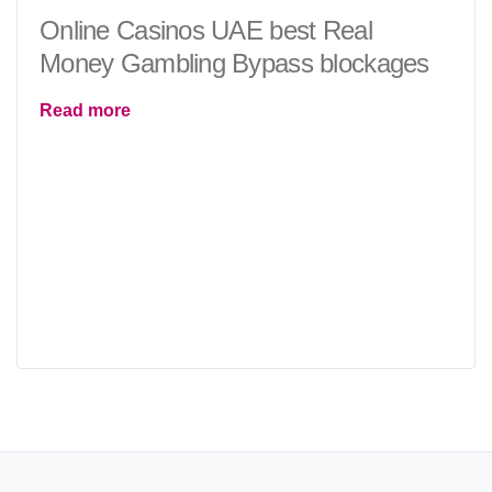
Online Casinos UAE best Real
Money Gambling Bypass blockages
Read more