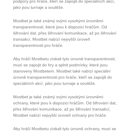
podpory pro hráče, kteří se zapojili do speciálních akcí,
jako jsou turnaje a soutěže.
Mostbet je také známý svými vysokými úrovněmi
transparentnosti, které jsou k dispozici hráčům. Od
šifrování dat, přes šifrování komunikace, až po šifrování
transakcí, Mostbet nabízí nejvyšší úroveň
transparentnosti pro hráče.
Aby hráči Mostbetu získali tyto úrovně transparentnosti,
musí se zapojit do hry a splnit podmínky, které jsou
stanoveny Mostbetem. Mostbet také nabízí speciální
úrovně transparentnosti pro hráče, kteří se zapojili do
speciálních akcí, jako jsou turnaje a soutěže.
Mostbet je také známý svými vysokými úrovněmi
ochrany, které jsou k dispozici hráčům. Od šifrování dat,
přes šifrování komunikace, až po šifrování transakcí,
Mostbet nabízí nejvyšší úroveň ochrany pro hráče.
Aby hráči Mostbetu získali tyto úrovně ochrany, musí se