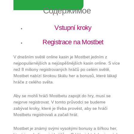
Содержимое
Vstupní kroky
Registrace na Mostbet
V dnešním světě online kasin je Mostbet jedním z
nejpopulárnějších a nejúspěšnějších kasin online. S více
než 8 miliony registrovaných hráčů po celém světě,
Mostbet nabízí širokou škálu her a bonusů, které lákají
hráče z celého světa.
Aby se mohli hráči Mostbetu zapojit do hry, musí se
nejprve registrovat. V tomto průvodci se budeme
zabývat kroky, které je třeba provést, aby se hráči
Mostbetu registrovali a začali hrát.
Mostbet je známý svými vysokými bonusy a šířkou her,