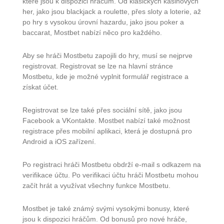
které jsou k dispozici hráčům. Od klasických kasinových
her, jako jsou blackjack a roulette, přes sloty a loterie, až
po hry s vysokou úrovní hazardu, jako jsou poker a
baccarat, Mostbet nabízí něco pro každého.
Aby se hráči Mostbetu zapojili do hry, musí se nejprve
registrovat. Registrovat se lze na hlavní stránce
Mostbetu, kde je možné vyplnit formulář registrace a
získat účet.
Registrovat se lze také přes sociální sítě, jako jsou
Facebook a VKontakte. Mostbet nabízí také možnost
registrace přes mobilní aplikaci, která je dostupná pro
Android a iOS zařízení.
Po registraci hráči Mostbetu obdrží e-mail s odkazem na
verifikace účtu. Po verifikaci účtu hráči Mostbetu mohou
začít hrát a využívat všechny funkce Mostbetu.
Mostbet je také známý svými vysokými bonusy, které
jsou k dispozici hráčům. Od bonusů pro nové hráče,