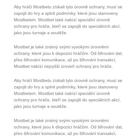
Aby hráči Mostbetu získali tyto úrovně ochrany, musí se
zapojit do hry a splnit podmínky, které jsou stanoveny
Mostbetem. Mostbet také nabízí speciální úrovně
ochrany pro hráče, kteří se zapojili do speciálních akcí,
jako jsou turnaje a soutěže.
Mostbet je také známý svými vysokými úrovněmi
ochrany, které jsou k dispozici hráčům. Od šifrování dat,
přes šifrování komunikace, až po šifrování transakcí,
Mostbet nabízí nejvyšší úroveň ochrany pro hráče.
Aby hráči Mostbetu získali tyto úrovně ochrany, musí se
zapojit do hry a splnit podmínky, které jsou stanoveny
Mostbetem. Mostbet také nabízí speciální úrovně
ochrany pro hráče, kteří se zapojili do speciálních akcí,
jako jsou turnaje a soutěže.
Mostbet je také známý svými vysokými úrovněmi
ochrany, které jsou k dispozici hráčům. Od šifrování dat,
přes šifrování komunikace, až po šifrování transakcí,