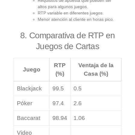
Requisitos de apuesta que pueden ser
altos para algunos juegos.
RTP variable en diferentes juegos.
Menor atención al cliente en horas pico.
8. Comparativa de RTP en
Juegos de Cartas
RTP
Ventaja de la
Juego
(%)
Casa (%)
Blackjack
99.5
0.5
Póker
97.4
2.6
Baccarat
98.94
1.06
Video