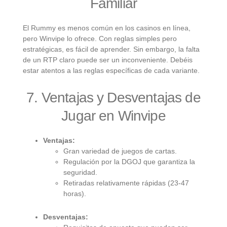
Familiar
El Rummy es menos común en los casinos en línea,
pero Winvipe lo ofrece. Con reglas simples pero
estratégicas, es fácil de aprender. Sin embargo, la falta
de un RTP claro puede ser un inconveniente. Debéis
estar atentos a las reglas específicas de cada variante.
7. Ventajas y Desventajas de
Jugar en Winvipe
Ventajas:
Gran variedad de juegos de cartas.
Regulación por la DGOJ que garantiza la
seguridad.
Retiradas relativamente rápidas (23-47
horas).
Desventajas: