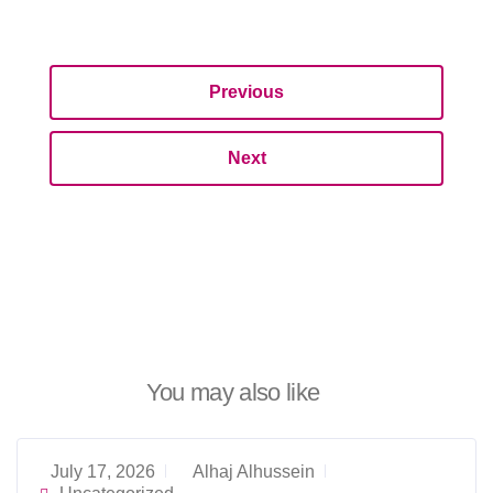
Previous
Next
You may also like
July 17, 2026
Alhaj Alhussein