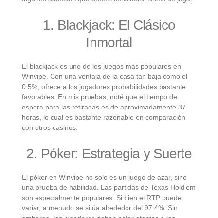
1. Blackjack: El Clásico
Inmortal
El blackjack es uno de los juegos más populares en
Winvipe. Con una ventaja de la casa tan baja como el
0.5%, ofrece a los jugadores probabilidades bastante
favorables. En mis pruebas, noté que el tiempo de
espera para las retiradas es de aproximadamente 37
horas, lo cual es bastante razonable en comparación
con otros casinos.
2. Póker: Estrategia y Suerte
El póker en Winvipe no solo es un juego de azar, sino
una prueba de habilidad. Las partidas de Texas Hold’em
son especialmente populares. Si bien el RTP puede
variar, a menudo se sitúa alrededor del 97.4%. Sin