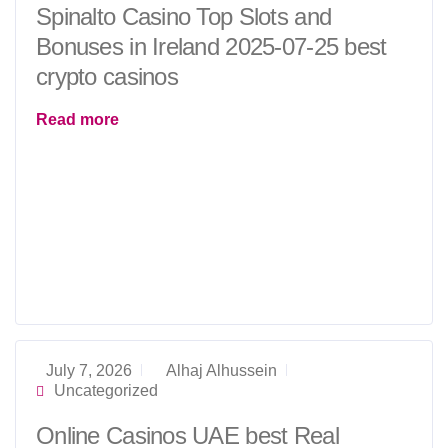
Spinalto Casino Top Slots and
Bonuses in Ireland 2025-07-25 best
crypto casinos
Read more
July 7, 2026
Alhaj Alhussein
Uncategorized
Online Casinos UAE best Real