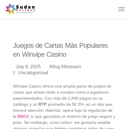
Juegos de Cartas Más Populares
en Winvipe Casino
July 8, 2025
Alhaj Alhussein
Uncategorized
Winvipe Casino ofrece una amplia gama de juegos de
cartas que atraen tanto a novatos como a jugadores
experimentados. Con más de 1,840 juegos en su
catálogo y un
RTP
promedio de 96.3%, es un sitio que
merece atención. Además, opera bajo la regulación de
la
DGOJ
, lo que garantiza un entorno de juego seguro y
justo. Sin embargo, como crítico, me gustaría resaltar
algunos aspectos que debéis considerar antes de jugar.