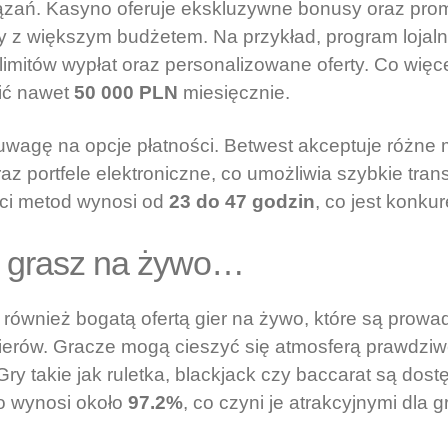
ązań. Kasyno oferuje ekskluzywne bonusy oraz prom
y z większym budżetem. Na przykład, program loja
imitów wypłat oraz personalizowane oferty. Co wię
ić nawet
50 000 PLN
miesięcznie.
uwagę na opcje płatności. Betwest akceptuje różne 
z portfele elektroniczne, co umożliwia szybkie tran
ści metod wynosi od
23 do 47 godzin
, co jest konku
ie grasz na żywo…
 również bogatą ofertą gier na żywo, które są prow
pierów. Gracze mogą cieszyć się atmosferą prawdziw
y takie jak ruletka, blackjack czy baccarat są dos
o wynosi około
97.2%
, co czyni je atrakcyjnymi dla