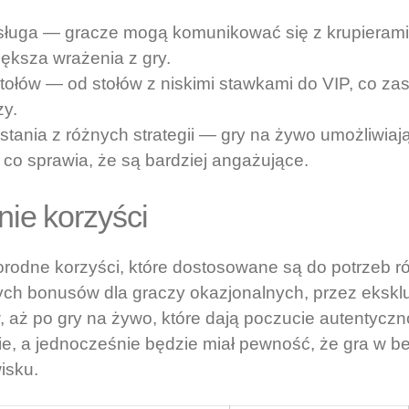
sługa — gracze mogą komunikować się z krupierami
iększa wrażenia z gry.
ołów — od stołów z niskimi stawkami do VIP, co za
zy.
tania z różnych strategii — gry na żywo umożliwiaj
 co sprawia, że są bardziej angażujące.
e korzyści
orodne korzyści, które dostosowane są do potrzeb 
ych bonusów dla graczy okazjonalnych, przez eksklu
 aż po gry na żywo, które dają poczucie autentyczn
bie, a jednocześnie będzie miał pewność, że gra w b
isku.