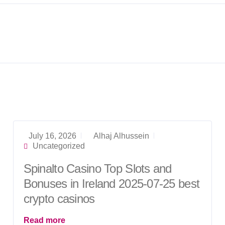
July 16, 2026
Alhaj Alhussein
Uncategorized
Spinalto Casino Top Slots and
Bonuses in Ireland 2025-07-25 best
crypto casinos
Read more