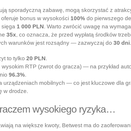
erują sporadyczną zabawę, mogą skorzystać z atrak
t oferuje bonus w wysokości
100%
do pierwszego de
 sięga
1 000 PLN
. Warto zwrócić uwagę na wymaga
one
35x
, co oznacza, że przed wypłatą środków trzeba
tych warunków jest rozsądny — zazwyczaj do
30 dni
yt to tylko
20 PLN
.
 wysokim RTP (zwrot do gracza) — na przykład au
nio
96.3%
.
a urządzeniach mobilnych — co jest kluczowe dla gr
ę w drodze.
ś graczem wysokiego ryzyka…
tawiają na większe kwoty, Betwest ma do zaoferowani