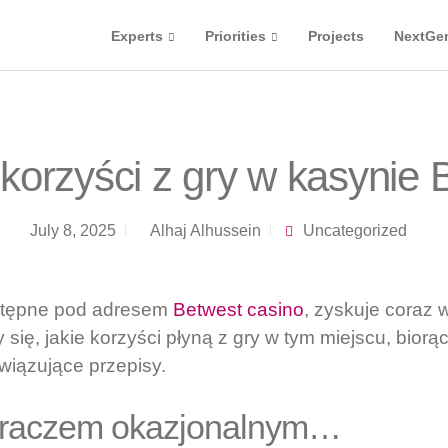
Experts
Priorities
Projects
NextGe
 korzyści z gry w kasynie
July 8, 2025
Alhaj Alhussein
Uncategorized
stępne pod adresem
Betwest casino
, zyskuje coraz
 się, jakie korzyści płyną z gry w tym miejscu, bio
wiązujące przepisy.
ś graczem okazjonalnym…