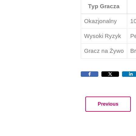
Typ Gracza
Okazjonalny
1
Wysoki Ryzyk
Pe
Gracz na Żywo
Br
Previous