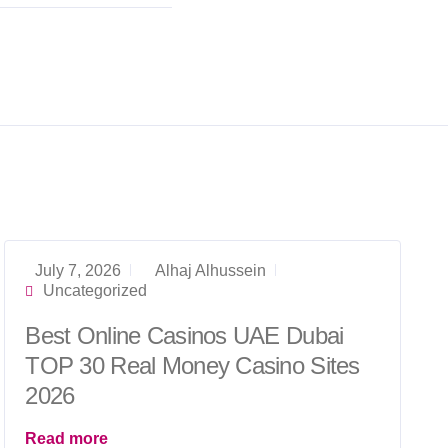
July 7, 2026
Alhaj Alhussein
Uncategorized
Best Online Casinos UAE Dubai
TOP 30 Real Money Casino Sites
2026
Read more