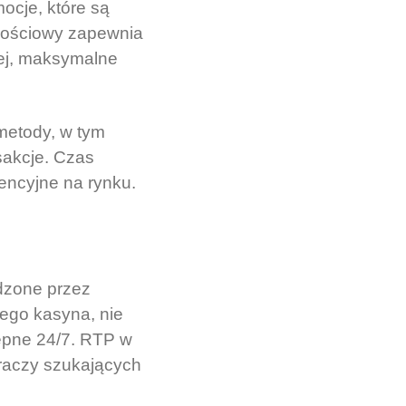
ocje, które są
lnościowy zapewnia
cej, maksymalne
metody, w tym
sakcje. Czas
rencyjne na rynku.
adzone przez
ego kasyna, nie
tępne 24/7. RTP w
 graczy szukających