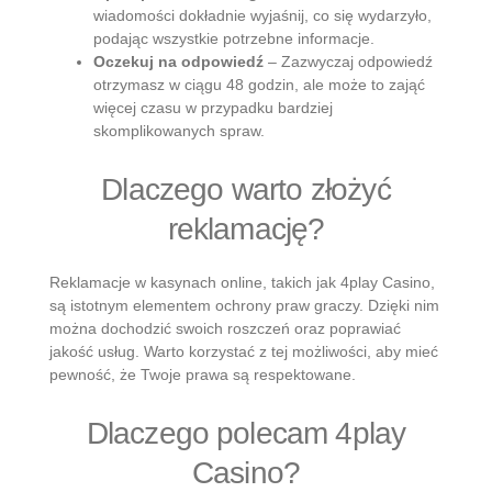
wiadomości dokładnie wyjaśnij, co się wydarzyło,
podając wszystkie potrzebne informacje.
Oczekuj na odpowiedź
– Zazwyczaj odpowiedź
otrzymasz w ciągu 48 godzin, ale może to zająć
więcej czasu w przypadku bardziej
skomplikowanych spraw.
Dlaczego warto złożyć
reklamację?
Reklamacje w kasynach online, takich jak 4play Casino,
są istotnym elementem ochrony praw graczy. Dzięki nim
można dochodzić swoich roszczeń oraz poprawiać
jakość usług. Warto korzystać z tej możliwości, aby mieć
pewność, że Twoje prawa są respektowane.
Dlaczego polecam 4play
Casino?