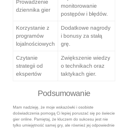
Prowadzenie
monitorowanie
dziennika gier
postępów i błędów.
Korzystanie z
Dodatkowe nagrody
programów
i bonusy za stałą
lojalnościowych
grę.
Czytanie
Zwiększenie wiedzy
strategii od
o technikach oraz
ekspertów
taktykach gier.
Podsumowanie
Mam nadzieję, że moje wskazówki i osobiste
doświadczenia pomogą Ci lepiej poruszać się po świecie
gier online. Pamiętaj, że kluczem do sukcesu jest nie
tylko umiejętność samej gry, ale również jej odpowiednie