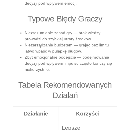
decyzji pod wpływem emocji.
Typowe Błędy Graczy
Niezrozumienie zasad gry — brak wiedzy
prowadzi do szybkiej utraty środków.
Niezarządzanie budżetem — grając bez limitu
łatwo wpaść w pułapkę długów.
Zbyt emocjonalne podejście — podejmowanie
decyzji pod wpływem impulsu często kończy się
niekorzystnie.
Tabela Rekomendowanych
Działań
Działanie
Korzyści
Lepsze