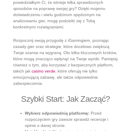
powiedziałbym Ci, że istnieje kilka sprawdzonych
sposobów na poprawę swojej gry? Dzięki mojemu
doświadczeniu i wielu godzinom spędzonym na
analizowaniu gier, mogę podzielić się z Tobą
konkretnymi rozwiązaniami.
Rozpocznij swoją przygodę z iGamingiem, poznając
zasady gier oraz strategie, które docelowo zwiększą
Twoje szanse na wygraną. Oto kilka kluczowych kroków,
które mogą znacząco wpłynąć na Twoje wyniki. Pamiętaj
również o tym, aby korzystać z bezpiecznych platform,
takich jak
casino verde
, które oferują nie tylko
emocjonującą zabawę, ale także odpowiednie
zabezpieczenia.
Szybki Start: Jak Zacząć?
Wybierz odpowiednią platformę:
Przed
rozpoczęciem gry zawsze sprawdź recenzje i
opinie o danej stronie.