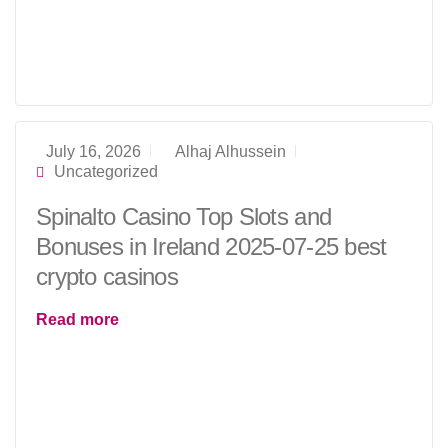
July 16, 2026
Alhaj Alhussein
Uncategorized
Spinalto Casino Top Slots and
Bonuses in Ireland 2025-07-25 best
crypto casinos
Read more