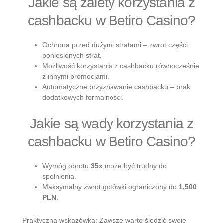
Jakie są zalety korzystania z
cashbacku w Betiro Casino?
Ochrona przed dużymi stratami – zwrot części
poniesionych strat.
Możliwość korzystania z cashbacku równocześnie
z innymi promocjami.
Automatyczne przyznawanie cashbacku – brak
dodatkowych formalności.
Jakie są wady korzystania z
cashbacku w Betiro Casino?
Wymóg obrotu
35x
może być trudny do
spełnienia.
Maksymalny zwrot gotówki ograniczony do
1,500
PLN
.
Praktyczna wskazówka: Zawsze warto śledzić swoje