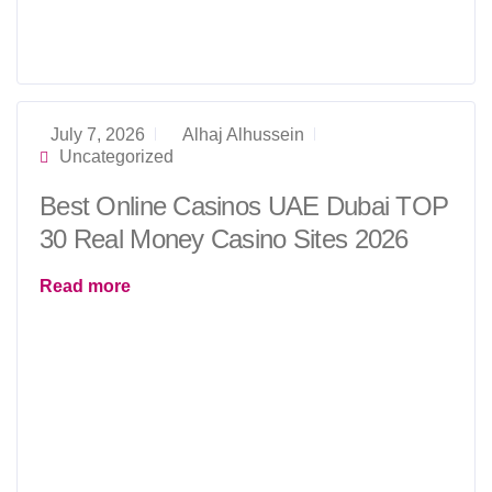
July 7, 2026
Alhaj Alhussein
Uncategorized
Best Online Casinos UAE Dubai TOP
30 Real Money Casino Sites 2026
Read more