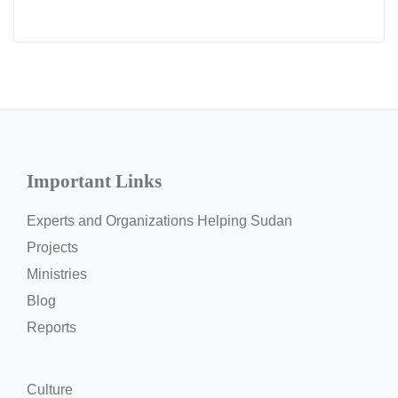
Important Links
Experts and Organizations Helping Sudan
Projects
Ministries
Blog
Reports
Culture