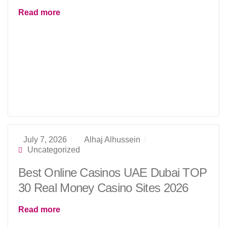
Read more
July 7, 2026
Alhaj Alhussein
Uncategorized
Best Online Casinos UAE Dubai TOP
30 Real Money Casino Sites 2026
Read more