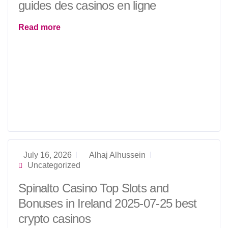
guides des casinos en ligne
Read more
July 16, 2026
Alhaj Alhussein
Uncategorized
Spinalto Casino Top Slots and
Bonuses in Ireland 2025-07-25 best
crypto casinos