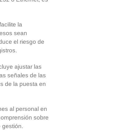
ilite la
 pesos sean
duce el riesgo de
istros.
luye ajustar las
as señales de las
es de la puesta en
nes al personal en
a comprensión sobre
 gestión.