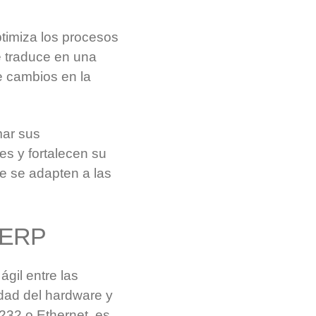
timiza los procesos
e traduce en una
e cambios en la
mar sus
es y fortalecen su
ue se adapten a las
y ERP
gil entre las
idad del hardware y
232 o Ethernet, es