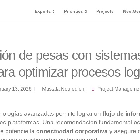
Experts
Priorities
Projects
NextGe
ción de pesas con sistem
ra optimizar procesos log
nuary 13, 2026
Mustafa Nouredien
Project Manageme
cnologías avanzadas permite lograr un
flujo de info
ntes plataformas. Una recomendación fundamental es
ue potencie la
conectividad corporativa
y asegure q
ario sean gestionados en tiempo real.