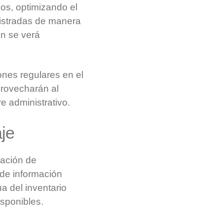
ios, optimizando el
gistradas de manera
én se verá
ones regulares en el
provecharán al
e administrativo.
aje
lación de
 de información
a del inventario
isponibles.