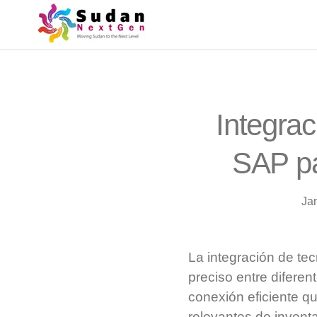
Integra
SAP pa
Ja
La integración de te
preciso entre difere
conexión eficiente q
relevantes de invent