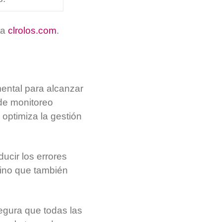
ta
clrolos.com
.
ental para alcanzar
 de monitoreo
 optimiza la gestión
ucir los errores
sino que también
egura que todas las