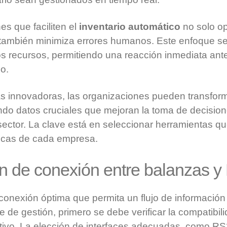
s que faciliten el
inventario automático
no solo op
 también minimiza errores humanos. Este enfoque s
los recursos, permitiendo una reacción inmediata ant
o.
as innovadoras, las organizaciones pueden transfor
ndo datos cruciales que mejoran la toma de decision
sector. La clave está en seleccionar herramientas q
icas de cada empresa.
n de conexión entre balanzas 
onexión óptima que permita un flujo de información á
e de gestión, primero se debe verificar la compatibil
ativo. La elección de interfaces adecuadas, como RS