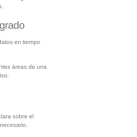
n.
egrado
 datos en tiempo
entes áreas de una
iso.
lara sobre el
 necesario.