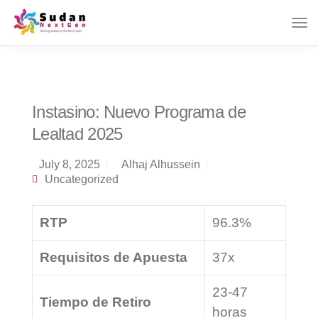
Instasino: Nuevo Programa de
Lealtad 2025
July 8, 2025
Alhaj Alhussein
Uncategorized
RTP
96.3%
Requisitos de Apuesta
37x
23-47
Tiempo de Retiro
horas