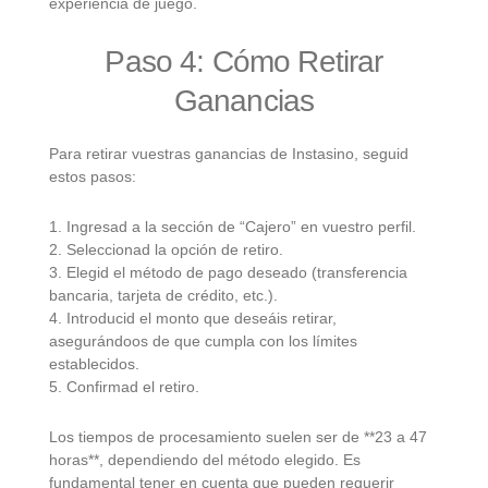
experiencia de juego.
Paso 4: Cómo Retirar
Ganancias
Para retirar vuestras ganancias de Instasino, seguid
estos pasos:
1. Ingresad a la sección de “Cajero” en vuestro perfil.
2. Seleccionad la opción de retiro.
3. Elegid el método de pago deseado (transferencia
bancaria, tarjeta de crédito, etc.).
4. Introducid el monto que deseáis retirar,
asegurándoos de que cumpla con los límites
establecidos.
5. Confirmad el retiro.
Los tiempos de procesamiento suelen ser de **23 a 47
horas**, dependiendo del método elegido. Es
fundamental tener en cuenta que pueden requerir