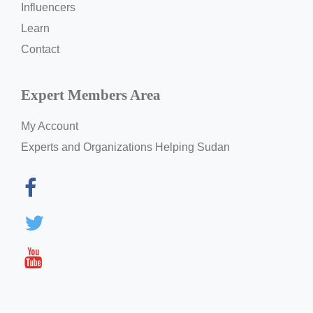
Influencers
Learn
Contact
Expert Members Area
My Account
Experts and Organizations Helping Sudan