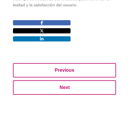
lealtad y la satisfacción del usuario.
Previous
Next