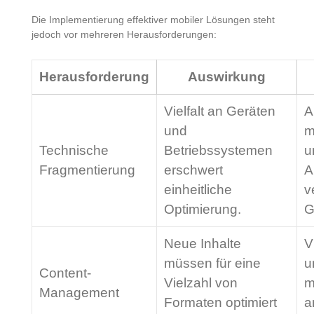
Die Implementierung effektiver mobiler Lösungen steht
jedoch vor mehreren Herausforderungen:
Herausforderung
Auswirkung
Vielfalt an Geräten
A
und
m
Technische
Betriebssystemen
u
Fragmentierung
erschwert
A
einheitliche
v
Optimierung.
G
Neue Inhalte
V
müssen für eine
u
Content-
Vielzahl von
m
Management
Formaten optimiert
a