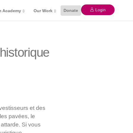
Login
Donate
n Academy
Our Work
historique
nvestisseurs et des
les pavées, le
 attarde. Si vous
ristique,