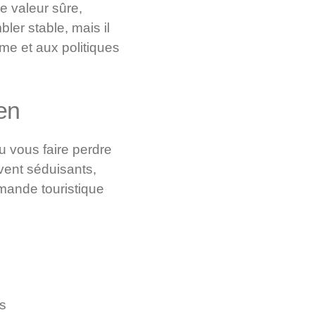
e valeur sûre,
ler stable, mais il
sme et aux politiques
en
 vous faire perdre
vent séduisants,
mande touristique
ts