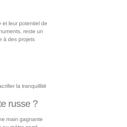
et leur potentiel de
onuments, reste un
e à des projets
fier la tranquillité
te russe ?
aine main gagnante