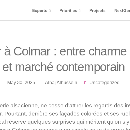
Experts
Priorities
Projects
NextGe
 à Colmar : entre charme 
et marché contemporain
May 30, 2025
Alhaj Alhussein
Uncategorized
perle alsacienne, ne cesse d’attirer les regards des i
. Pourtant, derrière ses façades colorées et ses ruel
al réserve quelques surprises qui méritent qu’on s’y
ier à Colmar se résume à un simple coup de cœur tou