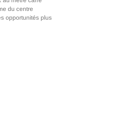
x au mètre carré
rme du centre
es opportunités plus