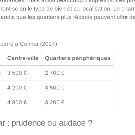
s tendances, mais aussi beaucoup d’imprévus. Les pri
ent selon le type de bien et sa localisation. Le cha
 tandis que les quartiers plus récents peuvent offrir d
carré à Colmar (2024)
Centre-ville
Quartiers périphériques
n
3 500 €
2 700 €
4 200 €
3 500 €
4 800 €
3 200 €
mar : prudence ou audace ?